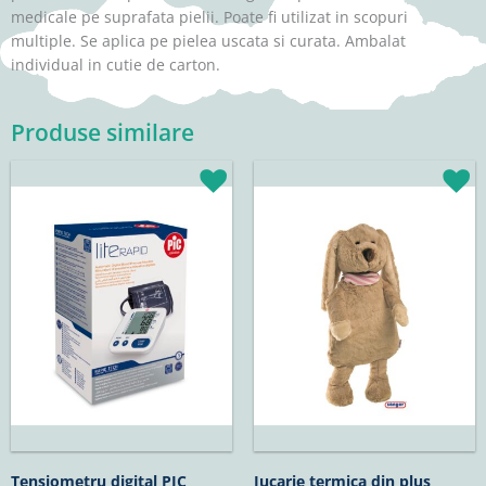
medicale pe suprafata pielii. Poate fi utilizat in scopuri
multiple. Se aplica pe pielea uscata si curata. Ambalat
individual in cutie de carton.
Produse similare
Prețul
Prețul
inițial
curent
a
este:
fost:
192,87lei.
226,90lei.
Tensiometru digital PIC
Jucarie termica din plus