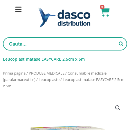
Salt
0
Cart
la
conținut
Leucoplast matase EASYCARE 2,5cm x 5m
Prima pagină
/
PRODUSE MEDICALE
/
Consumabile medicale
(parafarmaceutice)
/
Leucoplaste
/ Leucoplast matase EASYCARE 2,5cm
x 5m