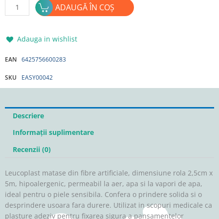
Cantitate
ADAUGĂ ÎN COȘ
Leucoplast
matase
EASYCARE
Adauga in wishlist
2,5cm
x
EAN
6425756600283
5m
SKU
EASY00042
Descriere
Informații suplimentare
Recenzii (0)
Leucoplast matase din fibre artificiale, dimensiune rola 2,5cm x
5m, hipoalergenic, permeabil la aer, apa si la vapori de apa,
ideal pentru o piele sensibila. Confera o prindere solida si o
desprindere usoara fara durere. Utilizat in scopuri medicale ca
plasture adeziv pentru fixarea sigura a pansamentelor