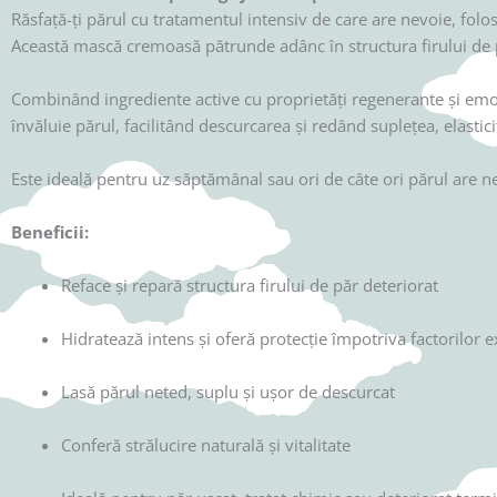
Răsfață-ți părul cu tratamentul intensiv de care are nevoie, fol
Această mască cremoasă pătrunde adânc în structura firului de păr
Combinând ingrediente active cu proprietăți regenerante și emoli
învăluie părul, facilitând descurcarea și redând suplețea, elastici
Este ideală pentru uz săptămânal sau ori de câte ori părul are n
Beneficii:
Reface și repară structura firului de păr deteriorat
Hidratează intens și oferă protecție împotriva factorilor e
Lasă părul neted, suplu și ușor de descurcat
Conferă strălucire naturală și vitalitate