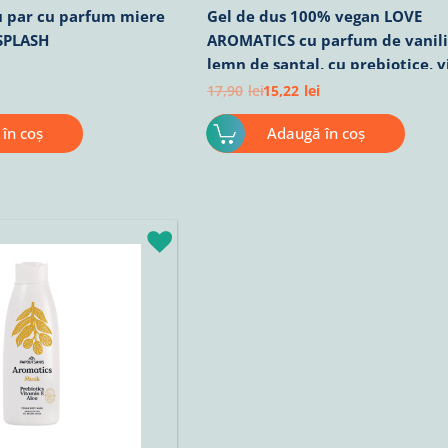
 par cu parfum miere
Gel de dus 100% vegan LOVE
SPLASH
AROMATICS cu parfum de vanili
lemn de santal, cu prebiotice, vit
aloe 600ml
17,90
lei
15,22
lei
în coș
Adaugă în coș
rețul
urent
ste:
5,22lei.