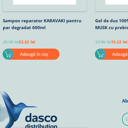
Sampon reparator KARAVAKI pentru
Gel de dus 10
par degradat 600ml
MUSK cu prebiot
25,90
lei
22,02
lei
17,90
lei
15,22
lei
Adaugă în coș
Adaugă 
Ab
E-
mai