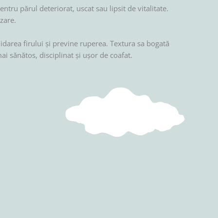
entru părul deteriorat, uscat sau lipsit de vitalitate.
zare.
idarea firului și previne ruperea. Textura sa bogată
ai sănătos, disciplinat și ușor de coafat.