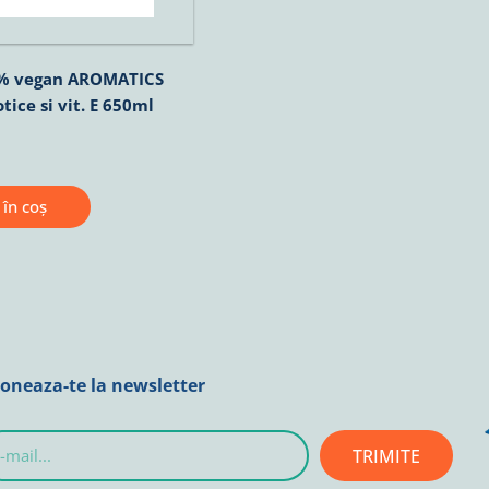
0% vegan AROMATICS
ice si vit. E 650ml
în coș
oneaza-te la newsletter
TRIMITE
l...