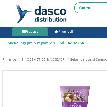
Salt
la
conținut
Produse
Promotii
Masca ingrijire & reparare 150ml – KARAVAKI
Prima pagină
/
COSMETICE & ACCESORII
/
Geluri de dus si Samp