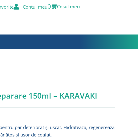
Cart
0
avorite
Contul meu
reparare 150ml – KARAVAKI
pentru păr deteriorat și uscat. Hidratează, regenerează
sănătos și ușor de coafat.