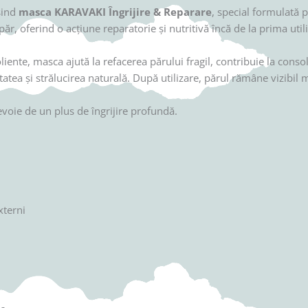
osind
masca KARAVAKI Îngrijire & Reparare
, special formulată p
, oferind o acțiune reparatorie și nutritivă încă de la prima utili
ente, masca ajută la refacerea părului fragil, contribuie la consol
tatea și strălucirea naturală. După utilizare, părul rămâne vizibil m
evoie de un plus de îngrijire profundă.
xterni