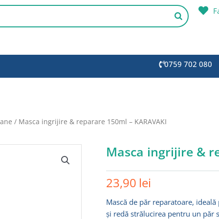
F
0759 702 080
oane
/ Masca ingrijire & reparare 150ml – KARAVAKI
Masca ingrijire & 
23,90
lei
Mască de păr reparatoare, ideală 
și redă strălucirea pentru un păr 