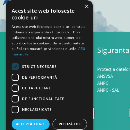
×
Acest site web folosește
cookie-uri
Acest site web folosește cookie-uri pentru a
îmbunătăți experiența utilizatorului. Prin
utilizarea site-ului nostru web, sunteți de
acord cu toate cookie-urile în conformitate
Asistenta
Siguranta
cu Politica noastră privind cookie-urile.
Află
mai multe
STRICT NECESARE
Termeni si conditii
Protecția datelo
Confidentialitate
ANSVSA
DE PERFORMANȚĂ
Politica cookie
ANPC
DE TARGETARE
Politica retur
ANPC - SAL
DE FUNCŢIONALITATE
NECLASIFICATE
ACCEPTĂ TOATE
REFUZĂ TOT