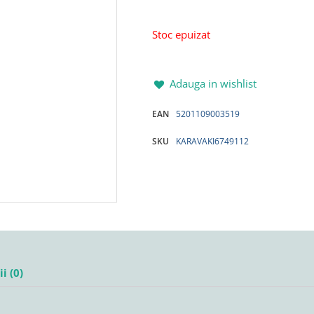
Stoc epuizat
Adauga in wishlist
EAN
5201109003519
SKU
KARAVAKI6749112
i (0)