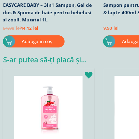
EASYCARE BABY – 3in1 Sampon, Gel de
Sampon pentru
dus & Spuma de baie pentru bebelusi
& lapte 400ml 
si copii, Musetel 1L
51,90
lei
44,12
lei
9,90
lei
Adaugă în coș
Adaugă 
S-ar putea să-ți placă și…
Prețul
Prețul
Prețul
P
inițial
curent
inițial
c
a
este:
a
e
fost:
22,02lei.
fost:
1
25,90lei.
17,90lei.