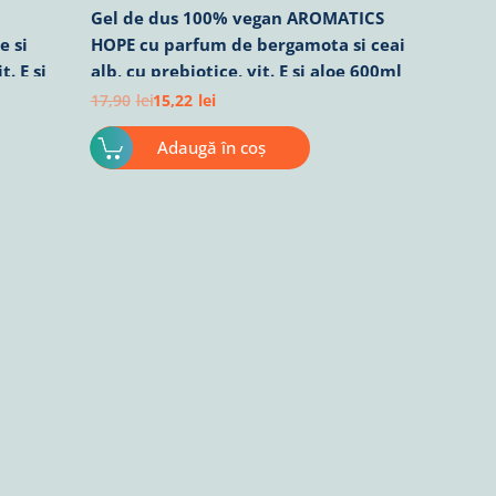
Gel de dus 100% vegan AROMATICS
e si
HOPE cu parfum de bergamota si ceai
. E si
alb, cu prebiotice, vit. E si aloe 600ml
17,90
lei
15,22
lei
Adaugă în coș