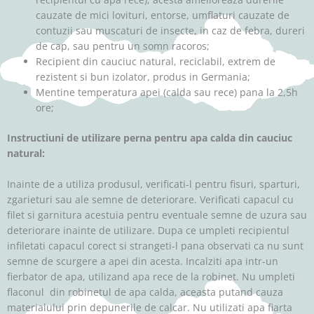
cauzate de mici lovituri, entorse, umflaturi cauzate de
contuzii sau muscaturi de insecte, in caz de febra, dureri
de cap, sau pentru un somn racoros;
Recipient din cauciuc natural, reciclabil, extrem de
rezistent si bun izolator, produs in Germania;
Mentine temperatura apei (calda sau rece) pana la 2,5h
ore;
Instructiuni de utilizare perna pentru apa calda din cauciuc
natural:
Inainte de a utiliza produsul, verificati-l pentru fisuri, sparturi,
zgarieturi sau ale semne de deteriorare. Verificati capacul cu
filet si garnitura acestuia pentru eventuale semne de uzura sau
deteriorare inainte de utilizare. Dupa ce umpleti recipientul
infiletati capacul corect si strangeti-l pana observati ca nu sunt
semne de scurgere a apei din acesta. Incalziti apa intr-un
fierbator de apa, utilizand apa rece de la robinet. Nu umpleti
flaconul din robinetul de apa calda, aceasta putand cauza
materialului prin depunerile de calcar. Nu utilizati apa fiarta