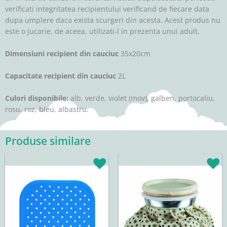
verificati integritatea recipientului verificand de fiecare data
dupa umplere daca exista scurgeri din acesta. Acest produs nu
este o jucarie, de aceea, utilizati-l in prezenta unui adult.
Dimensiuni recipient din cauciuc
35x20cm
Capacitate recipient din cauciuc
2L
Culori disponibile:
alb, verde, violet (mov), galben, portocaliu,
rosu, roz, bleu, albastru.
Produse similare
Acest
produs
are
mai
multe
variații.
Opțiunile