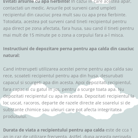
Evitati arsurile cu apa fierbinte!
In cazul in care acestea apar,
contactati un medic. Arsurile pot surveni cand umpleti
recipientul din cauciuc prea mult sau cu apa prea fierbinte.
Totodata, acestea pot surveni cand tineti recipientul pentru
apa direct pe zona afectata, fara husa, sau cand il tineti pentru
mai mult de 15 minute pe o zona a corpului fara a-l misca.
Instructiuni de depozitare perna pentru apa calda din cauciuc
natural:
Cand intrerupeti utilizarea acestei perne pentru apa calda sau
rece, scoateti recipientul pentru apa din husa, desurubati
capacul si scurgeti apa din acesta. Apoi depozitati recipientul,
fara capac si cu gatul in jos, pentru a scurge toata apa. Nu
depozitati recipientul cu apa in acesta. Depozitati recipientul la
loc uscat, racoros, departe de razele directe ale soarelui si de
substante chimice sau uleiuri care pot afecta integritatea
produsului.
Durata de viata a recipientului pentru apa calda
este de cca 1
an in caz de utilizare frecventa. Astfel, dupa aceasta perioada