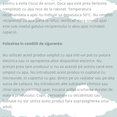
pentru a evita riscul de arsuri. Daca apa este prea fierbinte,
completati cu apa rece de la robinet. Temperatura
recomandata a apei nu trebuie sa depasasca 50°C. Nu umpleti
recipientul cu apa pana la refuz. Verificati daca nivelul apei
este sub nivelul gatului recipientului si abia apoi inchideti
capacul.
Folosirea in conditii de siguranta:
Nu utilizati acest produs umplut cu apa intr-un pat cu patura
electrica sau in apropierea altor dispozitive electrice. Nu
presati prea tare produsul si nu va asezati pe acesta cand este
umplut cu apa. Nu introduceti acest produs in cuptorul cu
microunde, in cuportul cu gaz, direct pe un radiator sau pe alta
sursa de caldura. Nu introduceti alte substante chimice sau
chiar sare in contintul apei, riscand astfel scurtarea duratei de
viata a produsului. Copii, persoanele cu dezabilitati sau
bolnave nu vor utiliza acest produs fara supravegherea unui
adult.