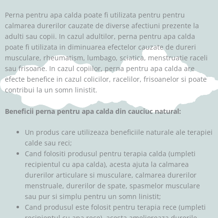
Perna pentru apa calda poate fi utilizata pentru pentru
calmarea durerilor cauzate de diverse afectiuni prezente la
adulti sau copii. In cazul adultilor, perna pentru apa calda
poate fi utilizata in diminuarea efectelor cauzate de dureri
musculare, rheumatism, lumbago, sciatica, menstruatie raceli
sau frisoane. In cazul copiilor, perna pentru apa calda are
efecte benefice in cazul colicilor, racelilor, frisoanelor si poate
contribui la un somn linistit.
Beneficii perna pentru apa calda din cauciuc natural:
Un produs care utilizeaza beneficiile naturale ale terapiei
calde sau reci;
Cand folositi produsul pentru terapia calda (umpleti
recipientul cu apa calda), acesta ajuta la calmarea
durerilor articulare si musculare, calmarea durerilor
menstruale, durerilor de spate, spasmelor musculare
sau pur si simplu pentru un somn linistit;
Cand produsul este folosit pentru terapia rece (umpleti
recipientul cu apa rece), acesta amelioreaza durerile