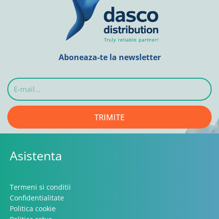
Aboneaza-te la newsletter
E-
mail...
TRIMITE
Asistenta
Termeni si conditii
Confidentialitate
Politica cookie