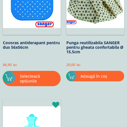
pot
fi
alese
în
pagina
produsului.
Covoras antiderapant pentru
Punga reutilizabila SANGER
dus 56x56cm
pentru gheata confortabila Ø
15,5cm
86,90
lei
20,00
lei
Selectează
Adaugă în coș
opțiunile