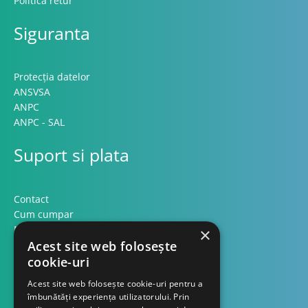
Politica retur
Siguranta
Protecția datelor
ANSVSA
ANPC
ANPC - SAL
Suport si plata
Contact
Cum cumpar
Modalitati plata
×
Formular retur
Acest site web folosește
cookie-uri
Contact
Acest site web folosește cookie-uri pentru a
îmbunătăți experiența utilizatorului. Prin