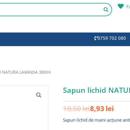
F
0759 702 080
id NATURA LAVANDA 300ml
Sapun lichid NAT
Prețul
Prețu
10,50
lei
8,93
lei
inițial
curen
Sapun lichid de maini acțiune an
a
este:
fost:
8,93le