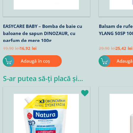
EASYCARE BABY – Bomba de baie cu
Balsam de ruf
baloane de sapun DINOZAUR, cu
YLANG 50SP 1
parfum de mere 100g
19,90
lei
16,92
lei
29,90
lei
25,42
lei
Adaugă în coș
Adaugă 
S-ar putea să-ți placă și…
Prețul
Prețul
Prețul
Pr
inițial
curent
inițial
cu
a
este:
a
es
fost:
12,67lei.
fost:
8,
14,90lei.
10,50lei.