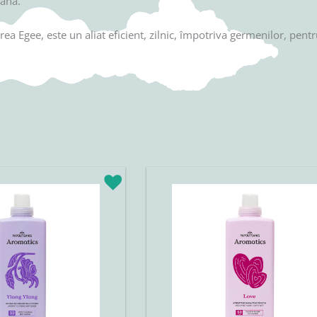
iana.
 Egee, este un aliat eficient, zilnic, împotriva germenilor, pentr
rețul
Prețul
Prețul
urent
inițial
curent
ste:
a
este:
5,42lei.
fost:
25,42lei.
29,90lei.