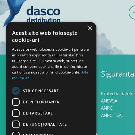
E-
mai
×
Acest site web folosește
cookie-uri
Acest site web folosește cookie-uri pentru a
îmbunătăți experiența utilizatorului. Prin
utilizarea site-ului nostru web, sunteți de
acord cu toate cookie-urile în conformitate
Asistenta
Siguranta
cu Politica noastră privind cookie-urile.
Află
mai multe
STRICT NECESARE
Termeni si conditii
Protecția datelo
Confidentialitate
ANSVSA
DE PERFORMANȚĂ
Politica cookie
ANPC
DE TARGETARE
Politica retur
ANPC - SAL
DE FUNCŢIONALITATE