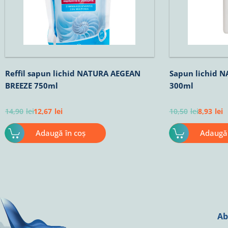
Reffil sapun lichid NATURA AEGEAN
Sapun lichid 
BREEZE 750ml
300ml
14,90
lei
12,67
lei
10,50
lei
8,93
lei
Adaugă în coș
Adaugă 
Ab