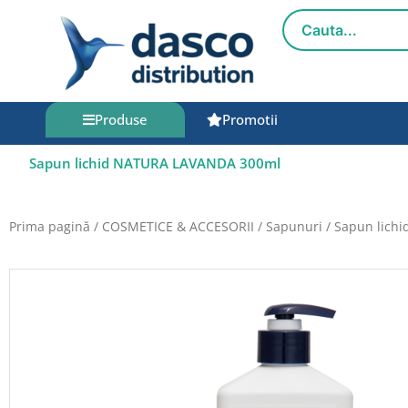
Salt
la
conținut
Produse
Promotii
Sapun lichid NATURA LAVANDA 300ml
Prima pagină
/
COSMETICE & ACCESORII
/
Sapunuri
/ Sapun lich