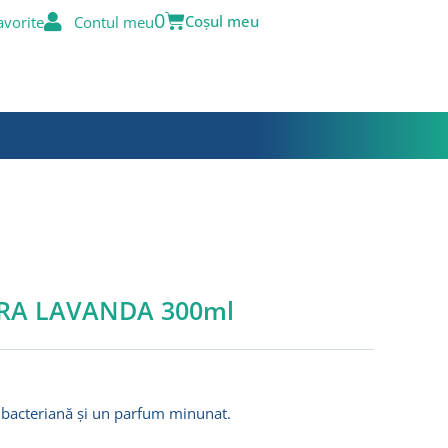
Cart
0
avorite
Contul meu
URA LAVANDA 300ml
l
t
tibacteriană și un parfum minunat.
i.