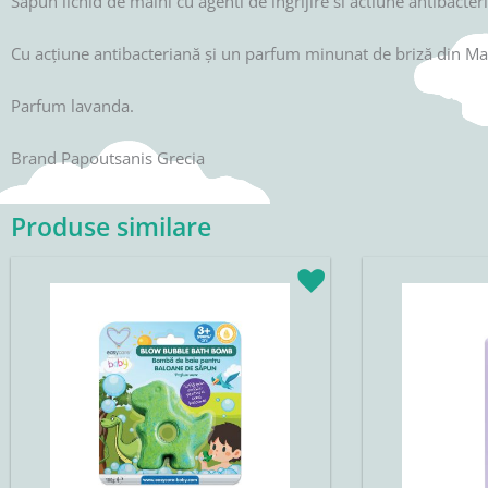
Sapun lichid de maini cu agenti de ingrijire si actiune antibacter
Cu acțiune antibacteriană și un parfum minunat de briză din Marea
Parfum lavanda.
Brand Papoutsanis Grecia
Produse similare
Prețul
Prețul
Prețul
P
inițial
curent
inițial
c
a
este:
a
e
fost:
16,92lei.
fost:
2
19,90lei.
29,90lei.