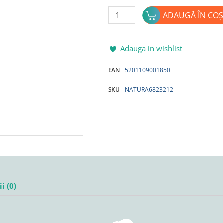
10,50lei.
Cantitate
ADAUGĂ ÎN COȘ
Sapun lichid
NATURA
LAVANDA
Adauga in wishlist
300ml
EAN
5201109001850
SKU
NATURA6823212
i (0)