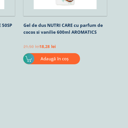
E 50SP
Gel de dus NUTRI CARE cu parfum de
cocos si vanilie 600ml AROMATICS
21,50
lei
18,28
lei
Adaugă în coș