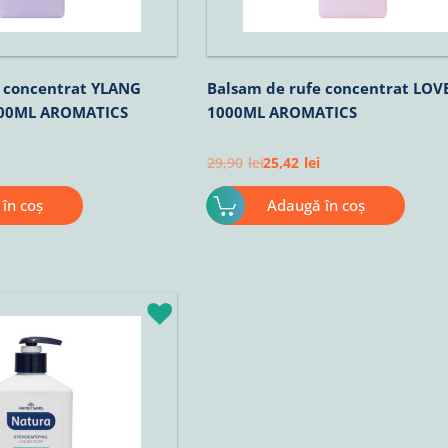
e concentrat YLANG
Balsam de rufe concentrat LOV
000ML AROMATICS
1000ML AROMATICS
29,90
lei
25,42
lei
în coș
Adaugă în coș
ețul
rent
te:
93lei.