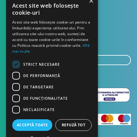
×
Formular retur
Acest site web folosește
cookie-uri
Contact
Acest site web folosește cookie-uri pentru a
îmbunătăți experiența utilizatorului. Prin
utilizarea site-ului nostru web, sunteți de
Despre noi
acord cu toate cookie-urile în conformitate
Blog
cu Politica noastră privind cookie-urile.
Află
mai multe
E-
STRICT NECESARE
mail...
TRIMITE
DE PERFORMANȚĂ
DE TARGETARE
DE FUNCŢIONALITATE
NECLASIFICATE
ACCEPTĂ TOATE
REFUZĂ TOT
English