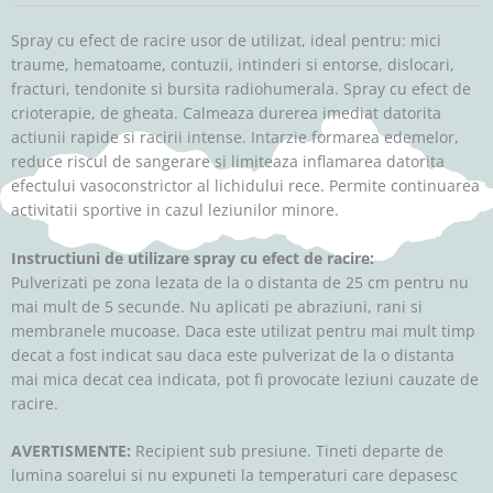
Spray cu efect de racire usor de utilizat, ideal pentru: mici
traume, hematoame, contuzii, intinderi si entorse, dislocari,
fracturi, tendonite si bursita radiohumerala. Spray cu efect de
crioterapie, de gheata. Calmeaza durerea imediat datorita
actiunii rapide si racirii intense. Intarzie formarea edemelor,
reduce riscul de sangerare si limiteaza inflamarea datorita
efectului vasoconstrictor al lichidului rece. Permite continuarea
activitatii sportive in cazul leziunilor minore.
Instructiuni de utilizare spray cu efect de racire:
Pulverizati pe zona lezata de la o distanta de 25 cm pentru nu
mai mult de 5 secunde. Nu aplicati pe abraziuni, rani si
membranele mucoase. Daca este utilizat pentru mai mult timp
decat a fost indicat sau daca este pulverizat de la o distanta
mai mica decat cea indicata, pot fi provocate leziuni cauzate de
racire.
AVERTISMENTE:
Recipient sub presiune. Tineti departe de
lumina soarelui si nu expuneti la temperaturi care depasesc