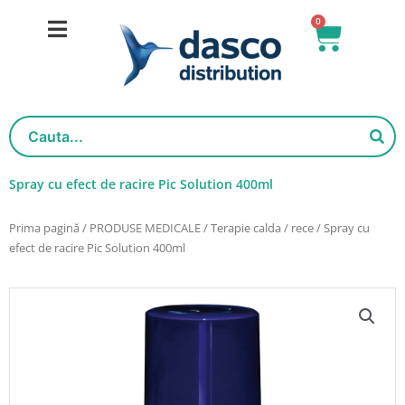
Salt
0
Cart
la
conținut
Spray cu efect de racire Pic Solution 400ml
Prima pagină
/
PRODUSE MEDICALE
/
Terapie calda / rece
/ Spray cu
efect de racire Pic Solution 400ml