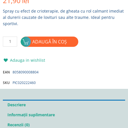
21,90
lei
Spray cu efect de crioterapie, de gheata cu rol calmant imediat
al durerii cauzate de lovituri sau alte traume. Ideal pentru
sportivi.
Cantitate
ADAUGĂ ÎN COȘ
Spray
cu
efect
Adauga in wishlist
de
racire
EAN
8058090008804
Pic
SKU
PIC020222460
Solution
400ml
Descriere
Informații suplimentare
Recenzii (0)