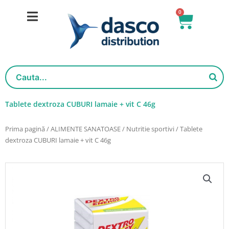
Salt
0
Cart
la
conținut
Tablete dextroza CUBURI lamaie + vit C 46g
Prima pagină
/
ALIMENTE SANATOASE
/
Nutritie sportivi
/ Tablete
dextroza CUBURI lamaie + vit C 46g