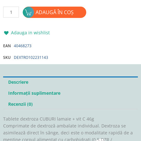
Cantitate
ADAUGĂ ÎN COȘ
Tablete
dextroza
CUBURI
Adauga in wishlist
lamaie
+
EAN
40468273
vit
SKU
DEXTRO102231143
C
46g
Descriere
Informații suplimentare
Recenzii (0)
Tablete dextroza CUBURI lamaie + vit C 46g
Comprimate de dextroză ambalate individual. Dextroza se
asimilează direct în sânge, deci este o modalitate rapidă de a
menține corpul alimentat cu carbohidrați (0,5 DZR /