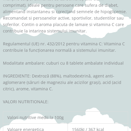
comprimat). Ideale pentru persoane care sufera de diabet,
alimentand instantaneu si corectand semnele de hipoglicemie.
Recomandat si persoanelor active, sportivilor, studentilor sau
soferilor. Contin o aroma placuta de lamaie si vitamina C care
contribuie la intarirea sistemului imunitar.
Regulamentul (UE) nr. 432/2012 pentru vitamina C: Vitamina C
contribuie la funcționarea normală a sistemului imunitar.
Modalitate ambalare: cuburi cu 8 tablete ambalate individual
INGREDIENTE: Dextroză (88%), maltodextrină, agent anti-
aglomerare (săruri de magneziu ale acizilor grași), acid (acid
citric), arome, vitamina C.
VALORI NUTRITIONALE:
Valori nutritive medii la 100g
Valoare energetica
1560kJ / 367 kcal