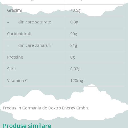
Grasimi
<0,5g
– din care saturate
0,3g
Carbohidrati
90g
– din care zaharuri
81g
Proteine
0g
Sare
0,02g
Vitamina C
120mg
Produs in Germania de Dextro Energy Gmbh.
Produse similare