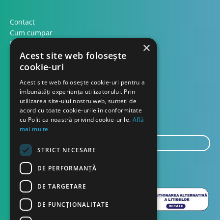
Contact
Cum cumpar
Modalitati plata
×
Formular retur
Acest site web folosește
cookie-uri
Contact
Acest site web folosește cookie-uri pentru a
îmbunătăți experiența utilizatorului. Prin
utilizarea site-ului nostru web, sunteți de
Despre noi
acord cu toate cookie-urile în conformitate
Blog
cu Politica noastră privind cookie-urile.
Află
mai multe
E-
STRICT NECESARE
mail...
TRIMITE
DE PERFORMANȚĂ
DE TARGETARE
DE FUNCŢIONALITATE