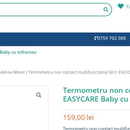
F
0759 702 080
Baby cu infrarosu
aderea febrei
/ Termometru non contact multifunctional 6in1 EASY
Termometru non co
EASYCARE Baby cu 
159,00
lei
Termometru non contact multifun