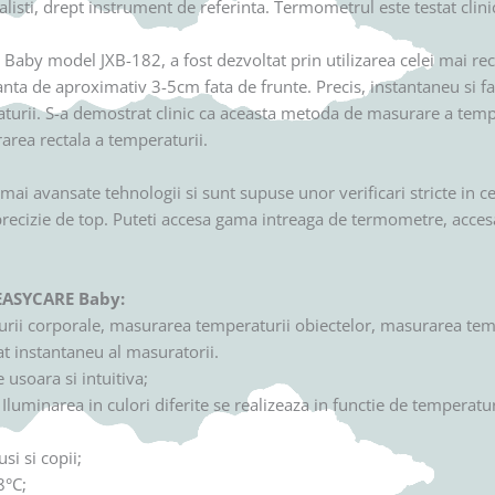
listi, drept instrument de referinta. Termometrul este testat clini
aby model JXB-182, a fost dezvoltat prin utilizarea celei mai rece
nta de aproximativ 3-5cm fata de frunte. Precis, instantaneu si fa
turii. S-a demostrat clinic ca aceasta metoda de masurare a tempe
area rectala a temperaturii.
avansate tehnologii si sunt supuse unor verificari stricte in cee
 si precizie de top. Puteti accesa gama intreaga de termometre, acce
EASYCARE Baby:
ii corporale, masurarea temperaturii obiectelor, masurarea temper
at instantaneu al masuratorii.
usoara si intuitiva;
. Iluminarea in culori diferite se realizeaza in functie de tempera
si si copii;
8°C;