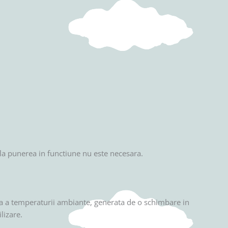
la punerea in functiune nu este necesara.
va a temperaturii ambiante, generata de o schimbare in
lizare.