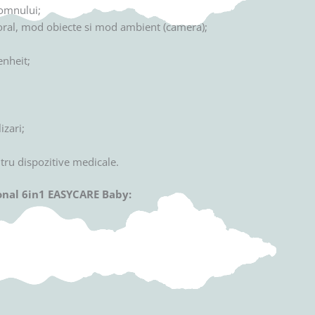
somnului;
oral, mod obiecte si mod ambient (camera);
enheit;
izari;
tru dispozitive medicale.
onal 6in1 EASYCARE Baby: