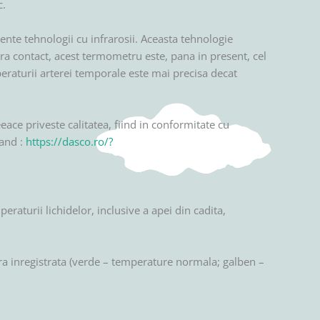
c.
nte tehnologii cu infrarosii. Aceasta tehnologie
ra contact, acest termometru este, pana in present, cel
raturii arterei temporale este mai precisa decat
ace priveste calitatea, fiind in conformitate cu
sand :
https://dasco.ro/?
aturii lichidelor, inclusive a apei din cadita,
tura inregistrata (verde – temperature normala; galben –