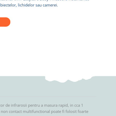
biectelor, lichidelor sau camerei.
r de infrarosii pentru a masura rapid, in cca 1
non contact multifunctional poate fi folosit foarte