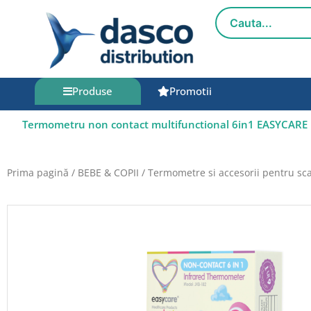
Salt
la
conținut
Produse
Promotii
Termometru non contact multifunctional 6in1 EASYCARE 
Prima pagină
/
BEBE & COPII
/
Termometre si accesorii pentru sc