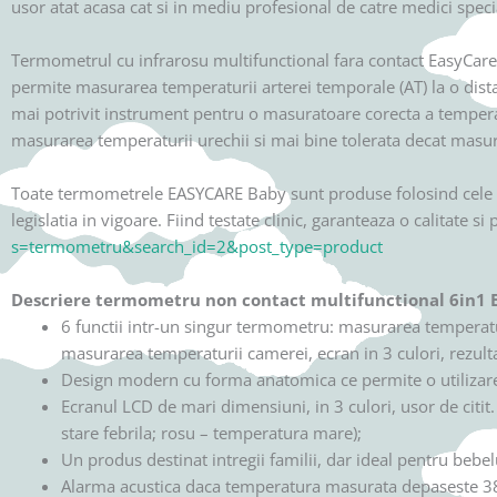
usor atat acasa cat si in mediu profesional de catre medici specia
Termometrul cu infrarosu multifunctional fara contact EasyCare B
permite masurarea temperaturii arterei temporale (AT) la o dista
mai potrivit instrument pentru o masuratoare corecta a tempera
masurarea temperaturii urechii si mai bine tolerata decat masur
Toate termometrele EASYCARE Baby sunt produse folosind cele mai 
legislatia in vigoare. Fiind testate clinic, garanteaza o calitate
s=termometru&search_id=2&post_type=product
Descriere termometru non contact multifunctional 6in1 
6 functii intr-un singur termometru: masurarea temperatur
masurarea temperaturii camerei, ecran in 3 culori, rezult
Design modern cu forma anatomica ce permite o utilizare 
Ecranul LCD de mari dimensiuni, in 3 culori, usor de citit
stare febrila; rosu – temperatura mare);
Un produs destinat intregii familii, dar ideal pentru bebelu
Alarma acustica daca temperatura masurata depaseste 3