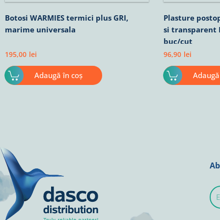
Botosi WARMIES termici plus GRI,
Plasture postop
marime universala
si transparent
buc/cut
195,00
lei
96,90
lei
Adaugă în coș
Adaugă 
Ab
E-
mai