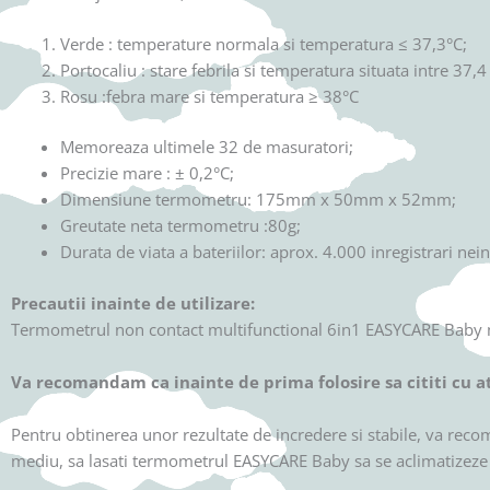
Verde : temperature normala si temperatura ≤ 37,3°C;
Portocaliu : stare febrila si temperatura situata intre 37,4
Rosu :febra mare si temperatura ≥ 38°C
Memoreaza ultimele 32 de masuratori;
Precizie mare : ± 0,2°C;
Dimensiune termometru: 175mm x 50mm x 52mm;
Greutate neta termometru :80g;
Durata de viata a bateriilor: aprox. 4.000 inregistrari nei
Precautii inainte de utilizare:
Termometrul non contact multifunctional 6in1 EASYCARE Baby mod
Va recomandam ca inainte de prima folosire sa cititi cu at
Pentru obtinerea unor rezultate de incredere si stabile, va rec
mediu, sa lasati termometrul EASYCARE Baby sa se aclimatizeze 