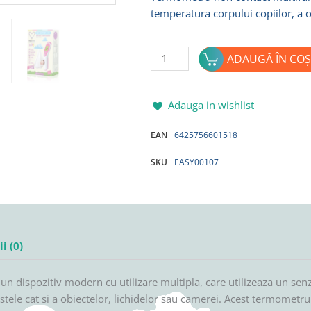
temperatura corpului copiilor, a o
Cantitate
ADAUGĂ ÎN COȘ
Termometru
non
contact
Adauga in wishlist
multifunctional
EAN
6425756601518
6in1
EASYCARE
SKU
EASY00107
Baby
cu
infrarosu
i (0)
dispozitiv modern cu utilizare multipla, care utilizeaza un senzo
le cat si a obiectelor, lichidelor sau camerei. Acest termometru 