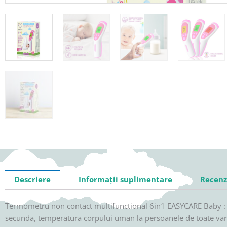
Adauga in wishlist
Descriere
Informații suplimentare
Recenzi
Termometru non contact multifunctional 6in1 EASYCARE Baby : un 
secunda, temperatura corpului uman la persoanele de toate varste