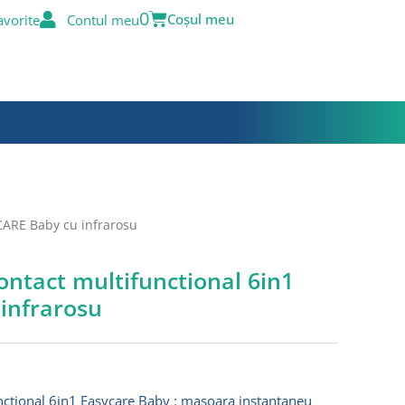
Cart
0
avorite
Contul meu
CARE Baby cu infrarosu
ntact multifunctional 6in1
infrarosu
ctional 6in1 Easycare Baby : masoara instantaneu