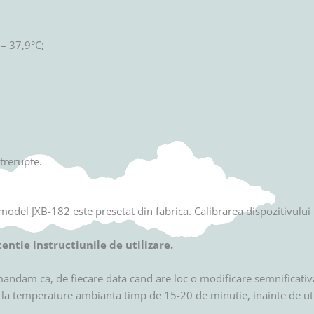
 – 37,9°C;
ntrerupte.
el JXB-182 este presetat din fabrica. Calibrarea dispozitivului 
entie instructiunile de utilizare.
omandam ca, de fiecare data cand are loc o modificare semnificati
la temperature ambianta timp de 15-20 de minutie, inainte de uti