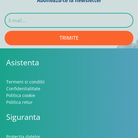
Aboneaza-te la newsletter
E-
mail...
TRIMITE
Asistenta
Termeni si conditii
Confidentialitate
Politica cookie
Politica retur
Siguranta
Protecția datelor