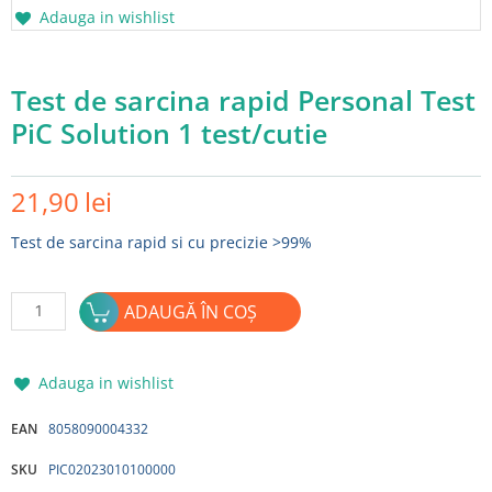
Adauga in wishlist
Test de sarcina rapid Personal Test
PiC Solution 1 test/cutie
21,90
lei
Test de sarcina rapid si cu precizie >99%
Cantitate
ADAUGĂ ÎN COȘ
Test
de
sarcina
Adauga in wishlist
rapid
Personal
EAN
8058090004332
Test
SKU
PIC02023010100000
PiC