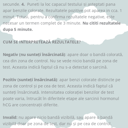
secunde.
4.
Puneti la loc capacul testului si asteptati pana
apar benzile colorate. Rezultatele pozitive pot aparea in cca. 1
minut. Totusi, pentru a confirma rezultatele negative, este
necesar un termen complet de 3 minute.
Nu cititi rezultatele
dupa 5 minute.
CUM SE INTERPRETEAZĂ REZULTATELE?
Negativ (nu sunteţi însărcinată)
: apare doar o bandă colorată,
cea din zona de control. Nu se vede nicio bandă pe zona de
test. Aceasta indică faptul că nu s-a detectat o sarcină.
Pozitiv (sunteţi însărcinată)
: apar benzi colorate distincte pe
zona de control și pe cea de test. Aceasta indică faptul că
sunteţi însărcinată. Intensitatea coloraţiei benzilor de test
poate varia, întrucât în diferitele etape ale sarcinii hormonul
hCG are concentraţii diferite.
Invalid:
nu apare nicio bandă vizibilă, sau apare o bandă
vizibilă doar pe zona de test, dar nu și pe cea de control.