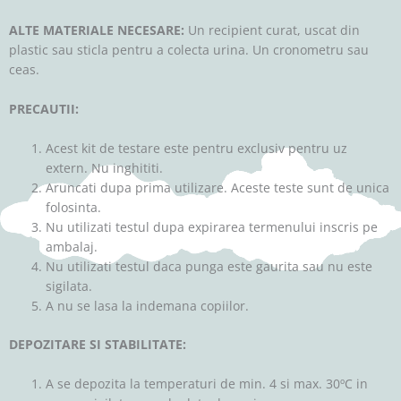
ALTE MATERIALE NECESARE:
Un recipient curat, uscat din
plastic sau sticla pentru a colecta urina. Un cronometru sau
ceas.
PRECAUTII:
Acest kit de testare este pentru exclusiv pentru uz
extern. Nu inghititi.
Aruncati dupa prima utilizare. Aceste teste sunt de unica
folosinta.
Nu utilizati testul dupa expirarea termenului inscris pe
ambalaj.
Nu utilizati testul daca punga este gaurita sau nu este
sigilata.
A nu se lasa la indemana copiilor.
DEPOZITARE SI STABILITATE:
A se depozita la temperaturi de min. 4 si max. 30ºC in