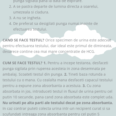
punga sigilata pana la data de expirare.
A se pastra departe de lumina directa a soarelui,
umezeala si cladura.
A nu se ingheta.
De preferat sa desigilati punga numai inainte de
efectuarea testului.
CAND SE FACE TESTUL?
Orice specimen de urina este adecvat
pentru efectuarea testului, dar ideal este primul de dimineata,
deoarece contine cea mai mare concentratie de HCG.
CUM SE FACE TESTUL? 1.
Pentru a incepe testarea, desfaceti
punga sigilata prin ruperea acesteia in zona desemnata pe
ambalaj. Scoateti testul din punga.
2.
Tineti baza rotunda a
testului cu o mana. Cu cealalta mana desfaceti capacul testului
pentru a expune zona absorbanta a acestuia.
3.
Cu zona
absorbata in jos, introduceti testul in fluxul de urina pentru cel
putin 10 secunde, pana cand zona absorbata este complet uda.
Nu urinati pe alta parti ale testului decat pe zona absorbanta.
In caz contrar puteti colecta urina intr-un recipient curat si sa
scufundati intreaga zona absorbanta pentru cel putin 5