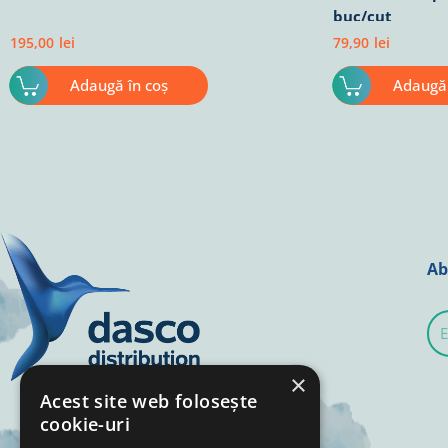
buc/cut
195,00
lei
79,90
lei
Adaugă în coș
Adaugă 
Ab
E-
mai
×
Acest site web folosește
cookie-uri