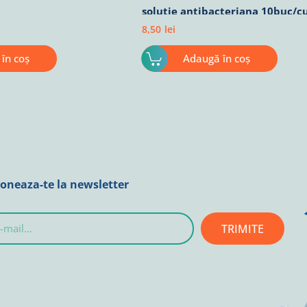
solutie antibacteriana 10buc/c
8,50
lei
în coș
Adaugă în coș
oneaza-te la newsletter
TRIMITE
l...