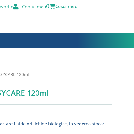
Cart
0
avorite
Contul meu
EASYCARE 120ml
ASYCARE 120ml
ctare fluide ori lichide biologice, in vederea stocarii