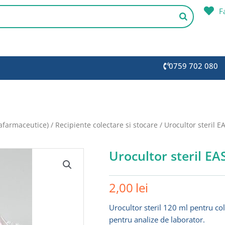
F
0759 702 080
afarmaceutice)
/
Recipiente colectare si stocare
/ Urocultor steril 
Urocultor steril E
2,00
lei
Urocultor steril 120 ml pentru cole
pentru analize de laborator.