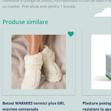
individual in punga de plastic, inscriptionata cu cod de bare si d
cu marker. Pret afisat este pentru 1 bucata.
Produse similare
Botosi WARMIES termici plus GRI,
Plasture posto
marime universala
rezistent la a