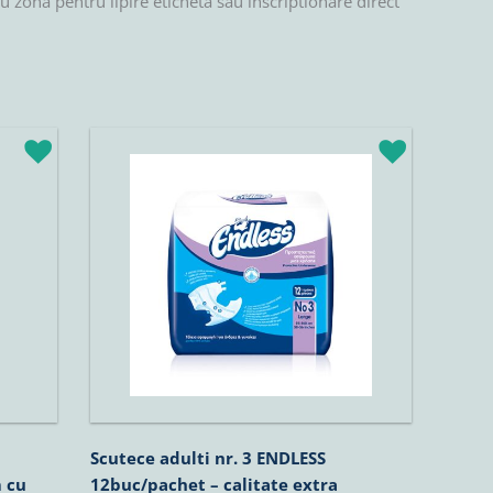
cu zona pentru lipire eticheta sau inscriptionare direct
Scutece adulti nr. 3 ENDLESS
 cu
12buc/pachet – calitate extra