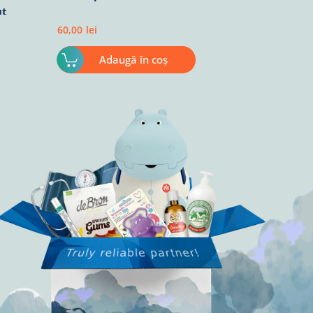
ut
60,00
lei
Adaugă în coș