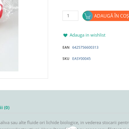
Cantitate
ADAUGĂ ÎN COȘ
Urocultor
steril
EASYCARE
Adauga in wishlist
120ml
EAN
6425756600313
SKU
EASY00045
i (0)
aliva sau alte fluide ori lichide biologice, in vederea stocarii pen