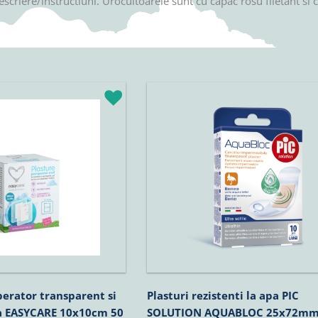
escriere/instructiuni. Urocultoarele sunt cu capac rosu filetant si 
perator transparent si
Plasturi rezistenti la apa PIC
pa EASYCARE 10x10cm 50
SOLUTION AQUABLOC 25x72mm