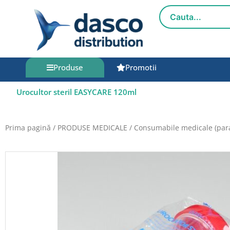
Salt
la
conținut
Produse
Promotii
Urocultor steril EASYCARE 120ml
Prima pagină
/
PRODUSE MEDICALE
/
Consumabile medicale (par