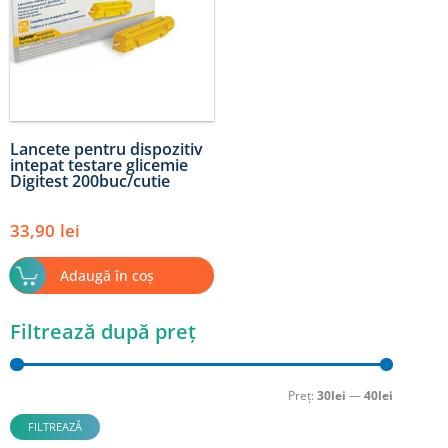
Lancete pentru dispozitiv
intepat testare glicemie
Digitest 200buc/cutie
33,90
lei
Adaugă în coș
Filtrează după preț
Preț
Preț
minim
maxim
Preț:
30lei
—
40lei
FILTREAZĂ