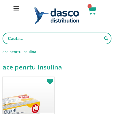
Salt
0
Cart
la
conținut
ace penrtu insulina
ace penrtu insulina