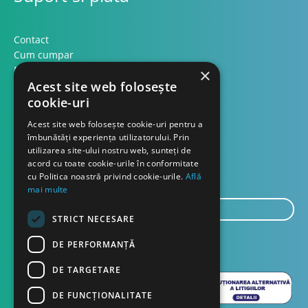
Contact
Cum cumpar
Modalitati plata
×
Formular retur
Acest site web folosește
cookie-uri
Contact
Acest site web folosește cookie-uri pentru a
îmbunătăți experiența utilizatorului. Prin
utilizarea site-ului nostru web, sunteți de
Despre noi
acord cu toate cookie-urile în conformitate
Blog
cu Politica noastră privind cookie-urile.
Află
mai multe
E-
STRICT NECESARE
mail...
TRIMITE
DE PERFORMANȚĂ
DE TARGETARE
DE FUNCŢIONALITATE