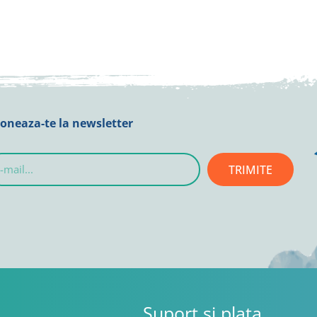
oneaza-te la newsletter
TRIMITE
l...
Suport si plata