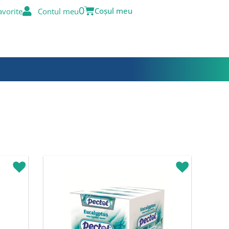
Cart
0
avorite
Contul meu