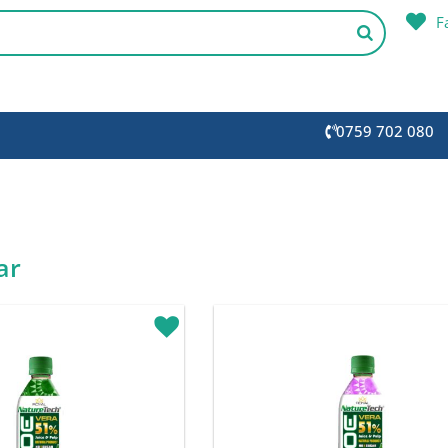
F
0759 702 080
ar