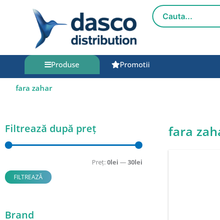
Salt
la
conținut
Produse
Promotii
fara zahar
Filtrează după preț
fara zah
Preț
Preț
minim
maxim
Preț:
0lei
—
30lei
FILTREAZĂ
Brand