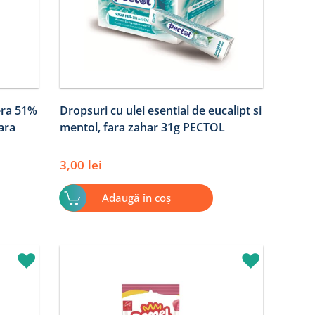
era 51%
Dropsuri cu ulei esential de eucalipt si
ara
mentol, fara zahar 31g PECTOL
3,00
lei
Adaugă în coș