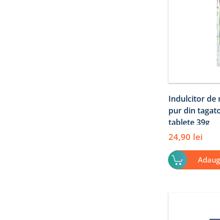
Indulcitor de
pur din tagat
tablete 39g
24,90
lei
Adaug