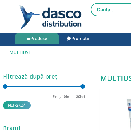
Salt
la
conținut
Produse
Promotii
MULTIUSI
Filtrează după preț
MULTIUS
Preț
Preț
minim
maxim
Preț:
10lei
—
20lei
FILTREAZĂ
Brand