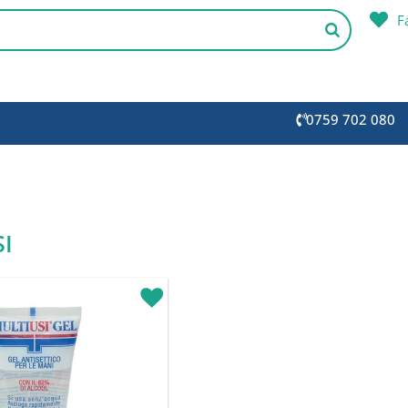
F
0759 702 080
I