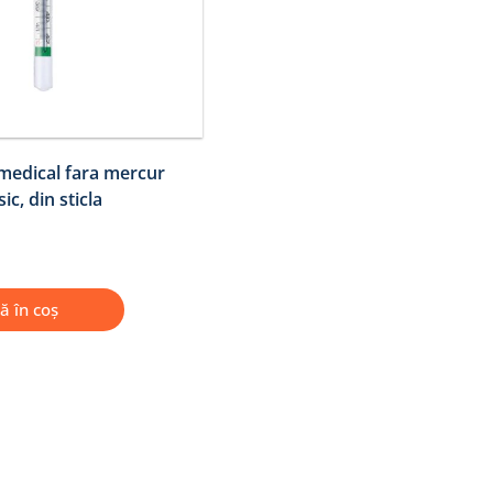
edical fara mercur
c, din sticla
ă în coș