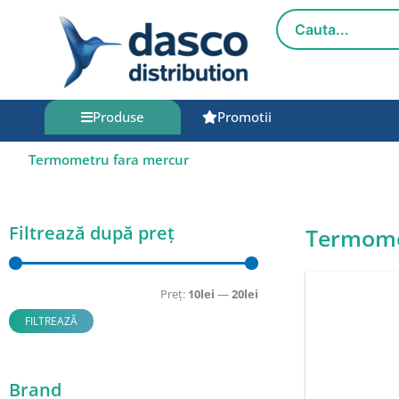
Salt
la
conținut
Produse
Promotii
Termometru fara mercur
Filtrează după preț
Termome
Preț
Preț
minim
maxim
Preț:
10lei
—
20lei
FILTREAZĂ
Brand