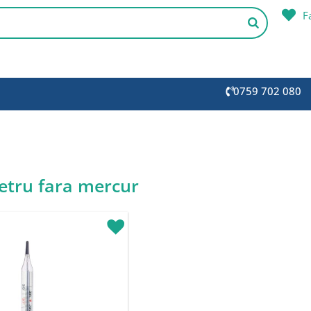
F
0759 702 080
tru fara mercur