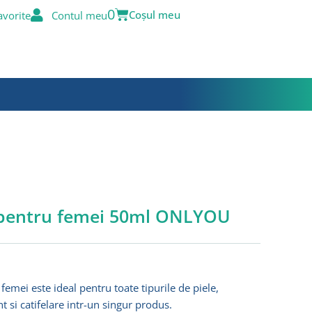
Cart
0
avorite
Contul meu
 pentru femei 50ml ONLYOU
emei este ideal pentru toate tipurile de piele,
 si catifelare intr-un singur produs.