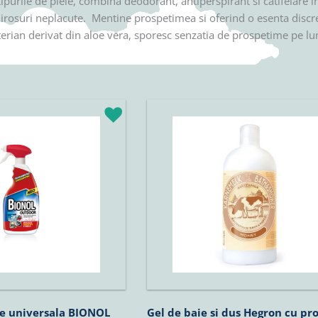
purile de piele, combina deodorant, antiperspirant si catifelare 
mirosuri neplacute. Mentine prospetimea si oferind o esenta discre
cterian derivat din aloe vera, sporesc senzatia de prospetime pe l
re universala BIONOL
Gel de baie si dus Hegron cu pr