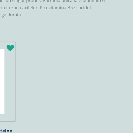
intr-un singur produs. Formula unica fara aluminiu si
ta in zona axilelor. Pro-vitamina B5 si acidul
unga durata.
oteine