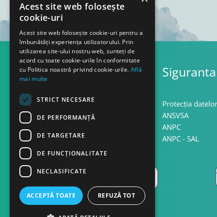
Acest site web folosește
cookie-uri
Acest site web folosește cookie-uri pentru a
îmbunătăți experiența utilizatorului. Prin
utilizarea site-ului nostru web, sunteți de
acord cu toate cookie-urile în conformitate
Asistenta
Siguranta
cu Politica noastră privind cookie-urile.
Află
mai multe
STRICT NECESARE
Termeni si conditii
Protecția datelo
Confidentialitate
ANSVSA
DE PERFORMANȚĂ
Politica cookie
ANPC
DE TARGETARE
Politica retur
ANPC - SAL
DE FUNCŢIONALITATE
NECLASIFICATE
ACCEPTĂ TOATE
REFUZĂ TOT