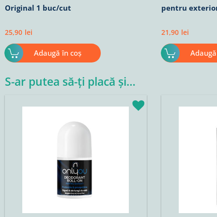
Original 1 buc/cut
pentru exterio
25,90
lei
21,90
lei
Adaugă în coș
Adaugă 
S-ar putea să-ți placă și…