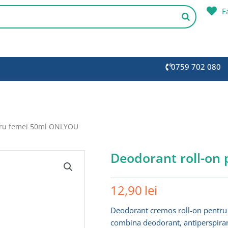
F
0759 702 080
tru femei 50ml ONLYOU
Deodorant roll-on
12,90
lei
Deodorant cremos roll-on pentru f
combina deodorant, antiperspirant