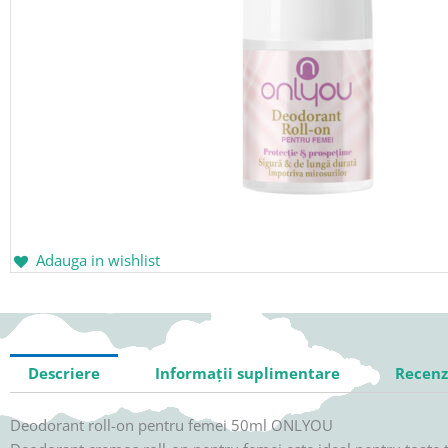
Adauga in wishlist
Descriere
Informații suplimentare
Recenzi
Deodorant roll-on pentru femei 50ml ONLYOU