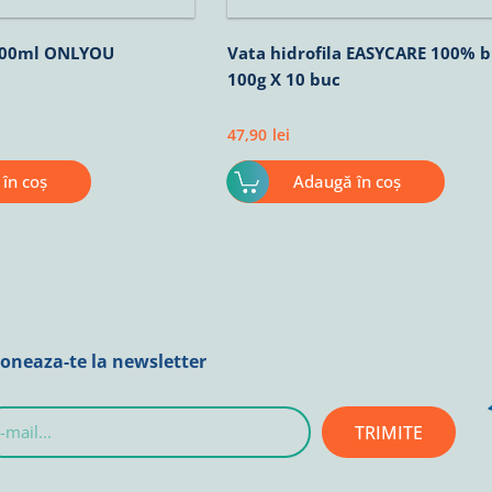
400ml ONLYOU
Vata hidrofila EASYCARE 100%
100g X 10 buc
47,90
lei
în coș
Adaugă în coș
oneaza-te la newsletter
TRIMITE
l...