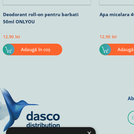
Deodorant roll-on pentru barbati
Apa micelara 
50ml ONLYOU
12,90
lei
12,90
lei
Adaugă în coș
Adaugă 
Ab
E-
mai
×