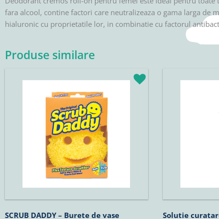
Deodorant cremos roll-on pentru femei este ideal pentru toate ti
fara alcool, contine factori care neutralizeaza o gama larga de 
hialuronic cu proprietatile lor, in combinatie cu factorul antiba
Produse similare
SCRUB DADDY – Burete de vase
Solutie curata