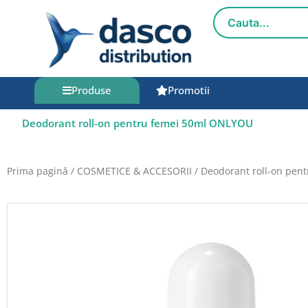
Salt
la
conținut
Produse
Promotii
Deodorant roll-on pentru femei 50ml ONLYOU
Prima pagină
/
COSMETICE & ACCESORII
/ Deodorant roll-on pen