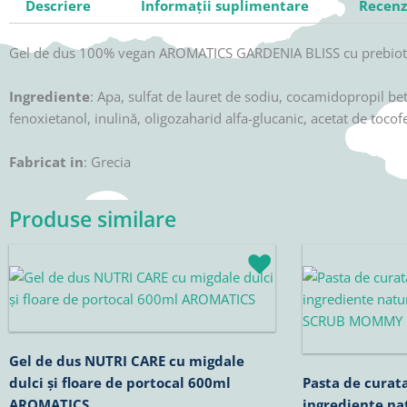
Descriere
Informații suplimentare
Recenzi
Gel de dus 100% vegan AROMATICS GARDENIA BLISS cu prebiotic
Ingrediente
: Apa, sulfat de lauret de sodiu, cocamidopropil bet
fenoxietanol, inulină, oligozaharid alfa-glucanic, acetat de tocof
Fabricat in
: Grecia
Produse similare
Prețul
Prețul
Prețul
P
inițial
curent
inițial
c
a
este:
a
e
fost:
18,28lei.
fost:
5
21,50lei.
59,90lei.
Gel de dus NUTRI CARE cu migdale
dulci și floare de portocal 600ml
Pasta de curat
AROMATICS
ingrediente na