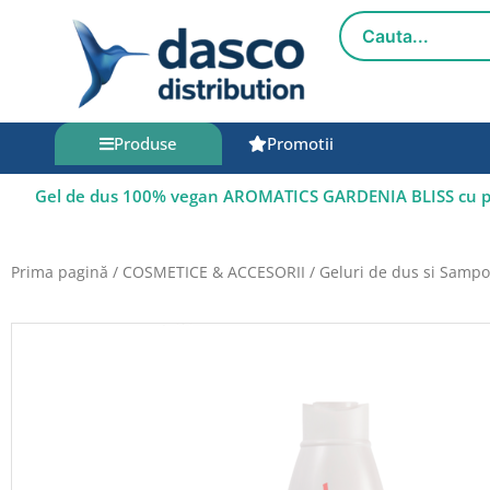
Salt
la
conținut
Produse
Promotii
Gel de dus 100% vegan AROMATICS GARDENIA BLISS cu preb
Prima pagină
/
COSMETICE & ACCESORII
/
Geluri de dus si Samp