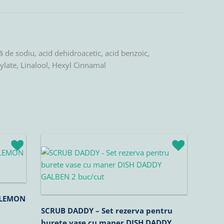
ră de sodiu, acid dehidroacetic, acid benzoic,
icylate, Linalool, Hexyl Cinnamal
Prețul
Prețul
inițial
curent
a
este:
fost:
25,42lei.
29,90lei.
 LEMON
SCRUB DADDY – Set rezerva pentru
burete vase cu maner DISH DADDY