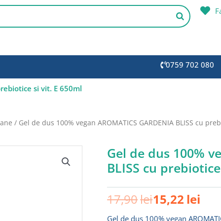
F
0759 702 080
iotice si vit. E 650ml
oane
/ Gel de dus 100% vegan AROMATICS GARDENIA BLISS cu prebiot
Gel de dus 100% 
BLISS cu prebiotice 
Prețul
Preț
17,90
lei
15,22
lei
inițial
cur
Gel de dus 100% vegan AROMATI