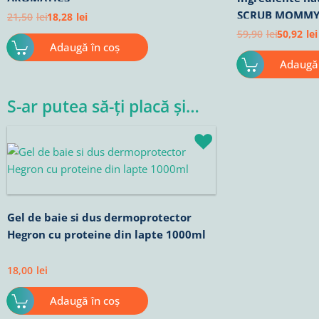
SCRUB MOMMY 
21,50
lei
18,28
lei
59,90
lei
50,92
lei
Adaugă în coș
Adaugă 
S-ar putea să-ți placă și…
Gel de baie si dus dermoprotector
Hegron cu proteine din lapte 1000ml
18,00
lei
Adaugă în coș