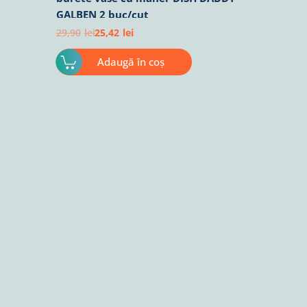
GALBEN 2 buc/cut
29,90
lei
25,42
lei
Adaugă în coș