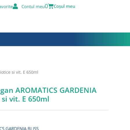
Cart
0
avorite
Contul meu
ice si vit. E 650ml
vegan AROMATICS GARDENIA
si vit. E 650ml
ul
ent
CS GARDENIA BLISS