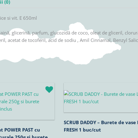
i (0)
e si vit. E 650ml
aină, glicerină, parfum, glucozidă de coco, oleat de gliceril, cloru
eril, acetat de tocoferil, acid de sodiu , Amil Cinnamal, Benzyl Sal
rețul
Prețul
Prețul
urent
inițial
curent
ste:
a
este:
0,92lei.
fost:
22,02lei.
25,90lei.
SCRUB DADDY – Burete de vase
at POWER PAST cu
FRESH 1 buc/cut
turale 250g si burete