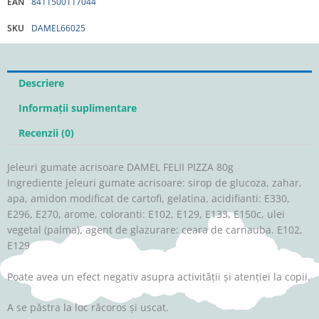
EAN
8411500117044
SKU
DAMEL66025
Descriere
Informații suplimentare
Recenzii (0)
Jeleuri gumate acrisoare DAMEL FELII PIZZA 80g
Ingrediente jeleuri gumate acrisoare: sirop de glucoza, zahar,
apa, amidon modificat de cartofi, gelatina, acidifianti: E330,
E296, E270, arome, coloranti: E102, E129, E133, E150c, ulei
vegetal (palma), agent de glazurare: ceara de carnauba. E102,
E129
Poate avea un efect negativ asupra activității și atenției la copii.
A se păstra la loc răcoros și uscat.