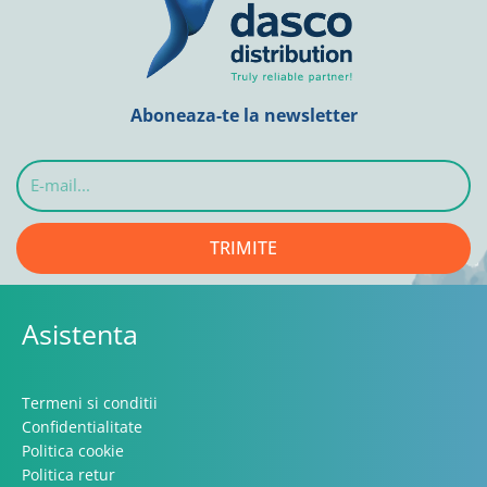
Aboneaza-te la newsletter
E-
mail...
TRIMITE
Asistenta
Termeni si conditii
Confidentialitate
Politica cookie
Politica retur