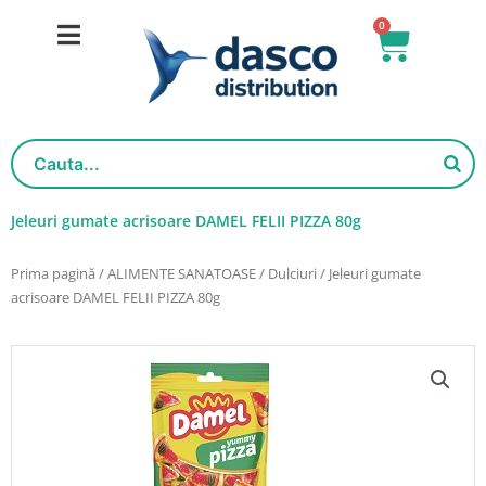
Salt
0
Cart
la
conținut
Jeleuri gumate acrisoare DAMEL FELII PIZZA 80g
Prima pagină
/
ALIMENTE SANATOASE
/
Dulciuri
/ Jeleuri gumate
acrisoare DAMEL FELII PIZZA 80g