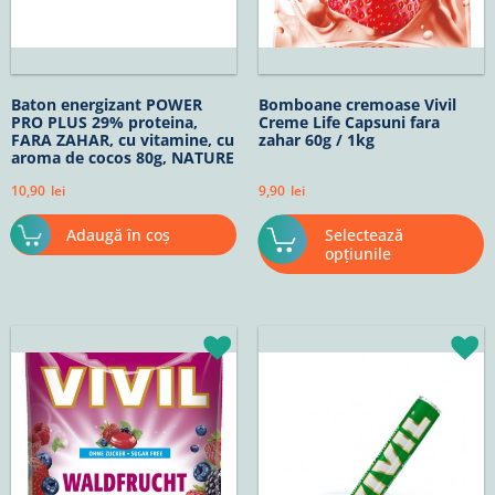
a
î
p
p
Baton energizant POWER
Bomboane cremoase Vivil
PRO PLUS 29% proteina,
Creme Life Capsuni fara
FARA ZAHAR, cu vitamine, cu
zahar 60g / 1kg
aroma de cocos 80g, NATURE
TECH
10,90
lei
9,90
lei
Adaugă în coș
Selectează
opțiunile
Interval
Acest
de
produs
prețuri:
are
10,90lei
până
mai
la
multe
91,90lei
variații.
Opțiunile