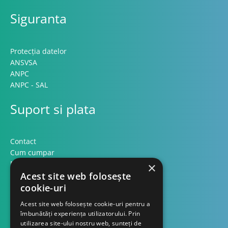
Siguranta
Protecția datelor
ANSVSA
ANPC
ANPC - SAL
Suport si plata
Contact
Cum cumpar
Modalitati plata
×
Acest site web folosește
Formular retur
cookie-uri
Contact
Acest site web folosește cookie-uri pentru a
îmbunătăți experiența utilizatorului. Prin
utilizarea site-ului nostru web, sunteți de