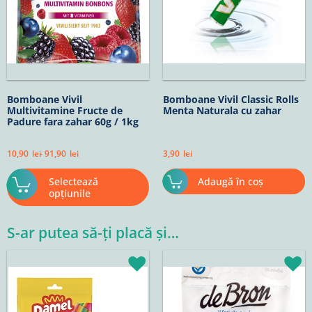
pot
fi
alese
în
pagina
produsului.
Bomboane Vivil
Bomboane Vivil Classic Rolls
Multivitamine Fructe de
Menta Naturala cu zahar
Padure fara zahar 60g / 1kg
10,90
lei
-
91,90
lei
3,90
lei
Selectează
Adaugă în coș
opțiunile
S-ar putea să-ți placă și…