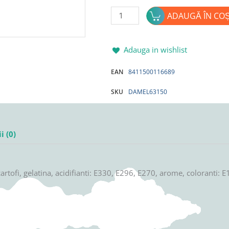
Cantitate
ADAUGĂ ÎN CO
Jeleuri
gumate
DAMEL
Adauga in wishlist
aroma
EAN
8411500116689
FELII
PEPENE
SKU
DAMEL63150
80g
i (0)
artofi, gelatina, acidifianti: E330, E296, E270, arome, coloranti: 