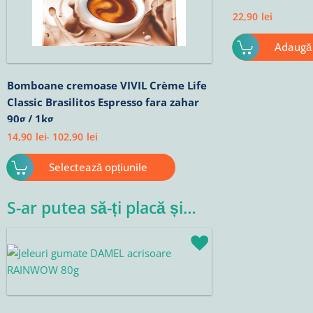
pot
fi
22,90
lei
alese
Adaugă 
în
pagina
produsului.
Bomboane cremoase VIVIL Crème Life
Classic Brasilitos Espresso fara zahar
90g / 1kg
14,90
lei
-
102,90
lei
Selectează opțiunile
S-ar putea să-ți placă și…