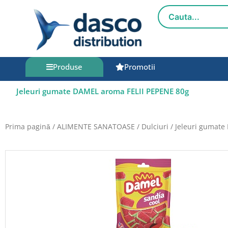
Salt
la
conținut
Produse
Promotii
Jeleuri gumate DAMEL aroma FELII PEPENE 80g
Prima pagină
/
ALIMENTE SANATOASE
/
Dulciuri
/ Jeleuri gumate