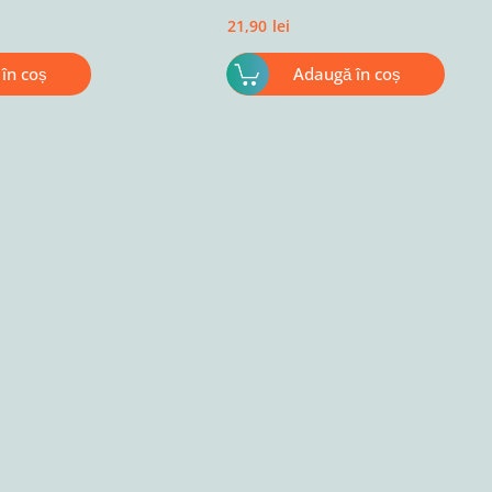
21,90
lei
în coș
Adaugă în coș