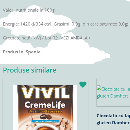
Valori nutriționale la 100g:
Energie: 1420kJ/334kcal; Grasimi: 0,0g; din care saturate: 0,0g; 
Greutate netă (NW) / Lot (L): (VEZI AMBALAJ)
Produs in Spania.
Produse similare
Interval
Acest
de
produs
prețuri:
14,90lei
are
până
mai
la
multe
102,90lei
Ciocolata cu lap
variații.
gluten Damher
Opțiunile