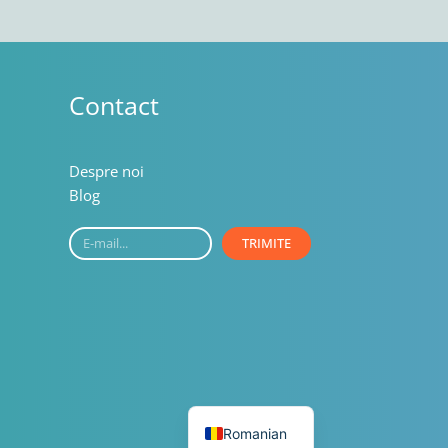
Contact
Despre noi
Blog
E-
TRIMITE
mail...
English
Romanian