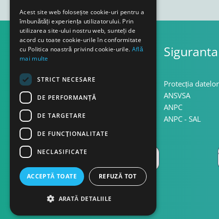
Acest site web folosește cookie-uri pentru a
îmbunătăți experiența utilizatorului. Prin
utilizarea site-ului nostru web, sunteți de
acord cu toate cookie-urile în conformitate
Asistenta
Siguranta
cu Politica noastră privind cookie-urile.
Află
mai multe
STRICT NECESARE
Termeni si conditii
Protecția datelor
Confidentialitate
ANSVSA
DE PERFORMANȚĂ
Politica cookie
ANPC
DE TARGETARE
Politica retur
ANPC - SAL
DE FUNCŢIONALITATE
NECLASIFICATE
ACCEPTĂ TOATE
REFUZĂ TOT
ARATĂ DETALIILE