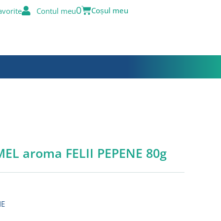
Cart
0
avorite
Contul meu
MEL aroma FELII PEPENE 80g
NE