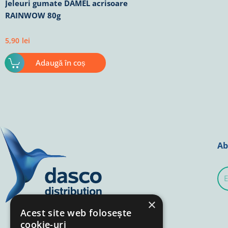
Jeleuri gumate DAMEL acrisoare
RAINWOW 80g
5,90
lei
Adaugă în coș
Ab
E-
mai
×
Acest site web folosește
cookie-uri