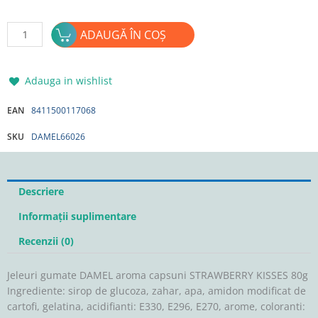
Cantitate
ADAUGĂ ÎN COȘ
Jeleuri
gumate
DAMEL
Adauga in wishlist
aroma
capsuni
EAN
8411500117068
STRAWBERRY
SKU
DAMEL66026
KISSES
80g
Descriere
Informații suplimentare
Recenzii (0)
Jeleuri gumate DAMEL aroma capsuni STRAWBERRY KISSES 80g
Ingrediente: sirop de glucoza, zahar, apa, amidon modificat de
cartofi, gelatina, acidifianti: E330, E296, E270, arome, coloranti: