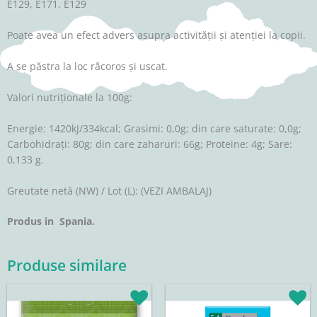
E129, E171. E129
Poate avea un efect advers asupra activității și atenției la copii.
A se păstra la loc răcoros și uscat.
Valori nutriționale la 100g:
Energie: 1420kJ/334kcal; Grasimi: 0,0g; din care saturate: 0,0g;
Carbohidrați: 80g; din care zaharuri: 66g; Proteine: 4g; Sare:
0,133 g.
Greutate netă (NW) / Lot (L): (VEZI AMBALAJ)
Produs in Spania.
Produse similare