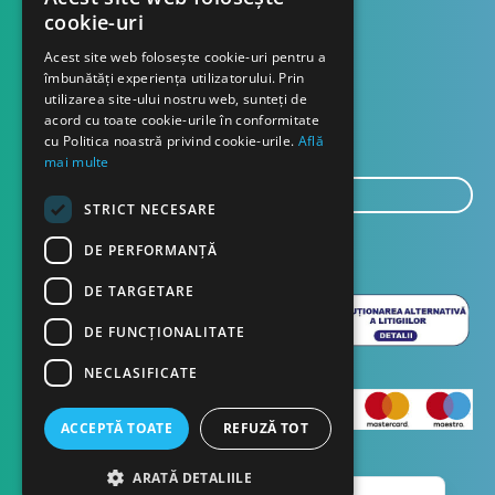
cookie-uri
Contact
Acest site web folosește cookie-uri pentru a
îmbunătăți experiența utilizatorului. Prin
utilizarea site-ului nostru web, sunteți de
Despre noi
acord cu toate cookie-urile în conformitate
Blog
cu Politica noastră privind cookie-urile.
Află
mai multe
E-
STRICT NECESARE
mail...
TRIMITE
DE PERFORMANȚĂ
DE TARGETARE
DE FUNCŢIONALITATE
NECLASIFICATE
ACCEPTĂ TOATE
REFUZĂ TOT
English
ARATĂ DETALIILE
Copyright © 2023 Dasco Distribution