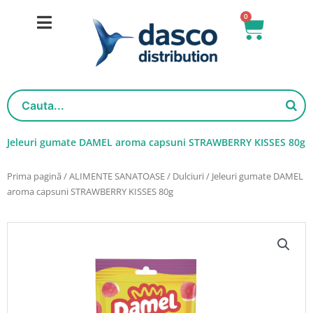
Salt
0
Cart
la
conținut
Jeleuri gumate DAMEL aroma capsuni STRAWBERRY KISSES 80g
Prima pagină
/
ALIMENTE SANATOASE
/
Dulciuri
/ Jeleuri gumate DAMEL
aroma capsuni STRAWBERRY KISSES 80g