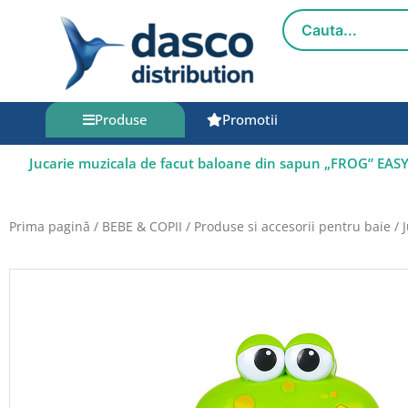
Salt
la
conținut
Produse
Promotii
Jucarie muzicala de facut baloane din sapun „FROG” EA
Prima pagină
/
BEBE & COPII
/
Produse si accesorii pentru baie
/ 