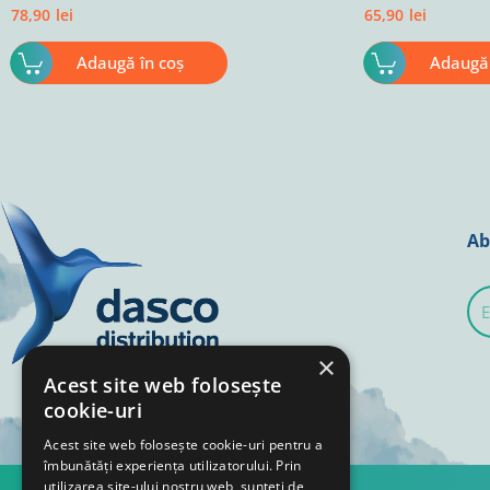
78,90
lei
65,90
lei
Adaugă în coș
Adaugă 
Ab
E-
mai
×
Acest site web folosește
cookie-uri
Acest site web folosește cookie-uri pentru a
îmbunătăți experiența utilizatorului. Prin
utilizarea site-ului nostru web, sunteți de