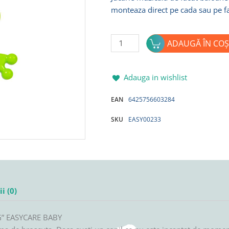
monteaza direct pe cada sau pe fa
Cantitate
ADAUGĂ ÎN COȘ
Jucarie
muzicala
de
Adauga in wishlist
facut
EAN
6425756603284
baloane
din
SKU
EASY00233
sapun
"FROG"
EASYCARE
BABY
i (0)
OG” EASYCARE BABY