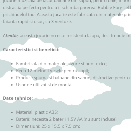
Jucarie muzicala de facut baloane din sapun, pentru baie, in fo
distractia perfecta pentru a ii schimba parerea. Bubble Forg ce
prichindelul tau. Aceasta jucarie este fabricata din materiale pr
faianta rapid si usor, cu 3 ventuze.
Atentie
, aceasta jucarie nu este rezistenta la apa, deci trebuie
Caracteristici si beneficii:
Fambricata din materiale sigure si non toxice;
Reda 12 melodii vesele pentru copii;
Produce spuma si baloane din sapun, distractive pentru c
Usor de utilizat si de montat.
Date tehnice:
Material: plastic ABS;
Baterii: necesita 2 baterii 1.5V AA (nu sunt incluse);
Dimensiuni: 25 x 15.5 x 7.5 cm;