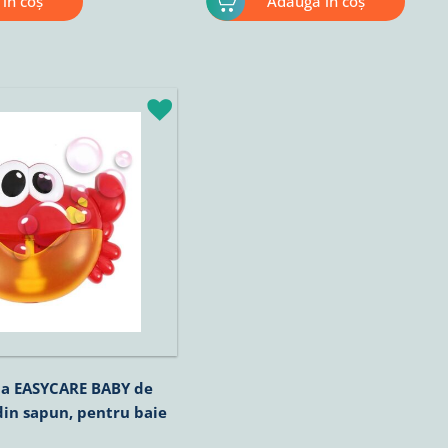
în coș
Adaugă în coș
la EASYCARE BABY de
din sapun, pentru baie