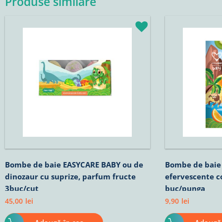
Produse similare
Bombe de baie EASYCARE BABY ou de
Bombe de baie
dinozaur cu suprize, parfum fructe
efervescente co
3buc/cut
buc/punga
45,00
lei
9,90
lei