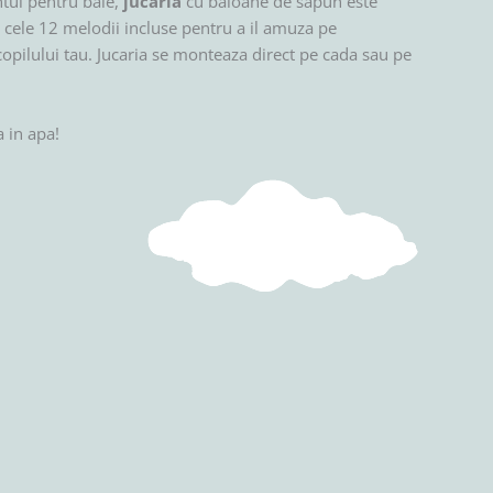
ntul pentru baie,
jucaria
cu baloane de sapun este
 cele 12 melodii incluse pentru a il amuza pe
copilului tau. Jucaria se monteaza direct pe cada sau pe
a in apa!