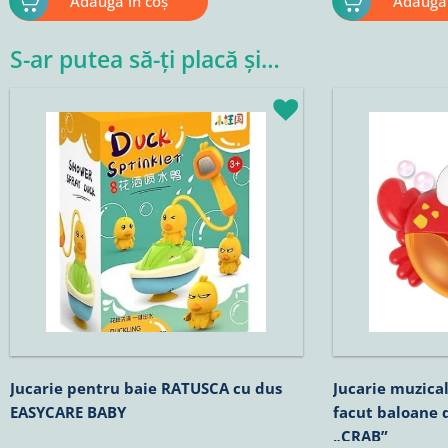
Adaugă în coș
Adaugă 
S-ar putea să-ți placă și…
Jucarie pentru baie RATUSCA cu dus
Jucarie muzica
EASYCARE BABY
facut baloane 
„CRAB”