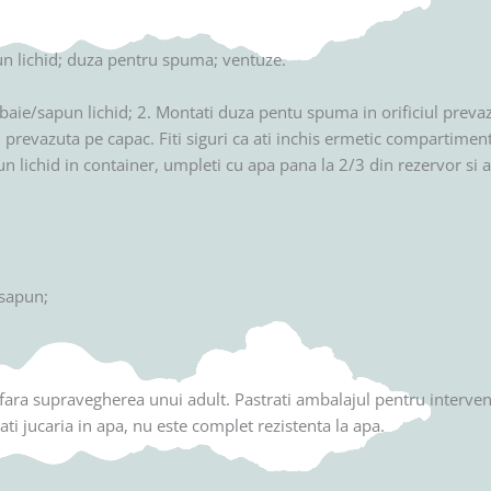
n lichid; duza pentru spuma; ventuze.
 baie/sapun lichid; 2. Montati duza pentu spuma in orificiul prevaz
 prevazuta pe capac. Fiti siguri ca ati inchis ermetic compartimentu
un lichid in container, umpleti cu apa pana la 2/3 din rezervor si 
 sapun;
fara supravegherea unui adult. Pastrati ambalajul pentru interventii
i jucaria in apa, nu este complet rezistenta la apa.