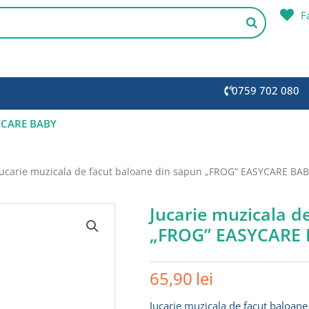
F
0759 702 080
SYCARE BABY
Jucarie muzicala de facut baloane din sapun „FROG” EASYCARE BA
Jucarie muzicala d
„FROG” EASYCARE
65,90
lei
Jucarie muzicala de facut baloane