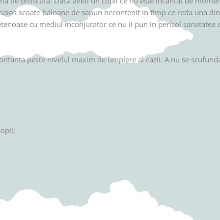
rma de broscuta. Daca aveti un copil ce nu este incantat de mome
l haios scoate baloane de sapun necontenit in timp ce reda una din
ietenoase cu mediul inconjurator ce nu ii pun in pericol sanatatea 
 montanta peste nivelul maxim de umplere al cazii. A nu se scufund
opii;