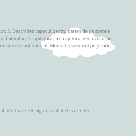
ut; 3. Deschideti capacul pentru baterii de pe spatele
l bateriilor; 4. Lipiti jucaria cu ajutorul ventuzelor pe
amestecati continutul; 6. Montati rezervorul pe jucarie;
 ulterioare. Fiti siguri ca ati inchis ermetic