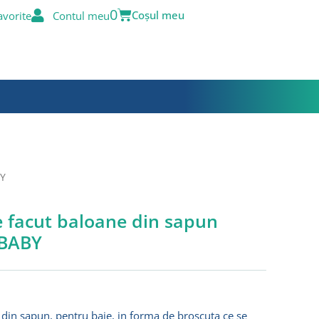
Cart
0
avorite
Contul meu
BY
e facut baloane din sapun
 BABY
 din sapun, pentru baie, in forma de broscuta ce se