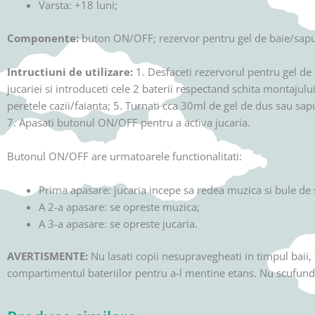
Varsta: +18 luni;
Componente:
buton ON/OFF; rezervor pentru gel de baie/sapu
Intructiuni de utilizare:
1. Desfaceti rezervorul pentru gel de
jucariei si introduceti cele 2 baterii respectand schita montajului
peretele cazii/faianta; 5. Turnati cca 30ml de gel de dus sau sap
7. Apasati butonul ON/OFF pentru a activa jucaria.
Butonul ON/OFF are urmatoarele functionalitati:
Prima apasare: jucaria incepe sa redea muzica si bule de
A 2-a apasare: se opreste muzica;
A 3-a apasare: se opreste jucaria.
AVERTISMENTE:
Nu lasati copii nesupravegheati in timpul baii, 
compartimentul bateriilor pentru a-l mentine etans. Nu scufundat