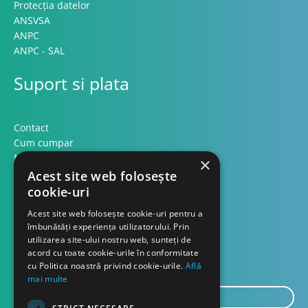
Protecția datelor
ANSVSA
ANPC
ANPC - SAL
Suport si plata
Contact
Cum cumpar
Modalitati plata
×
Formular retur
Acest site web folosește
cookie-uri
Contact
Acest site web folosește cookie-uri pentru a
îmbunătăți experiența utilizatorului. Prin
utilizarea site-ului nostru web, sunteți de
Despre noi
acord cu toate cookie-urile în conformitate
Blog
cu Politica noastră privind cookie-urile.
Află
mai multe
E-
mail...