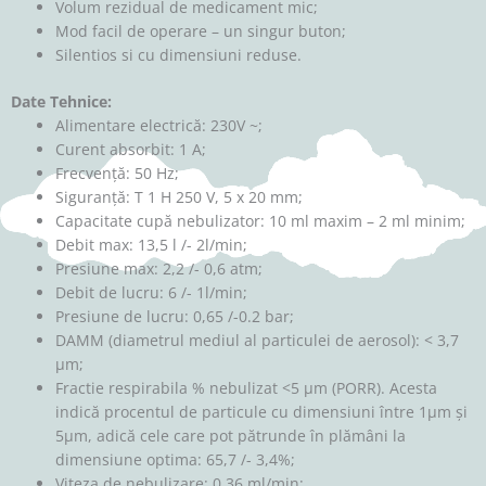
Volum rezidual de medicament mic;
Mod facil de operare – un singur buton;
Silentios si cu dimensiuni reduse.
Date Tehnice:
Alimentare electrică: 230V ~;
Curent absorbit: 1 A;
Frecvență: 50 Hz;
Siguranță: T 1 H 250 V, 5 x 20 mm;
Capacitate cupă nebulizator: 10 ml maxim – 2 ml minim;
Debit max: 13,5 l /- 2l/min;
Presiune max: 2,2 /- 0,6 atm;
Debit de lucru: 6 /- 1l/min;
Presiune de lucru: 0,65 /-0.2 bar;
DAMM (diametrul mediul al particulei de aerosol): < 3,7
μm;
Fractie respirabila % nebulizat <5 μm (PORR). Acesta
indică procentul de particule cu dimensiuni între 1μm și
5μm, adică cele care pot pătrunde în plămâni la
dimensiune optima: 65,7 /- 3,4%;
Viteza de nebulizare: 0,36 ml/min;