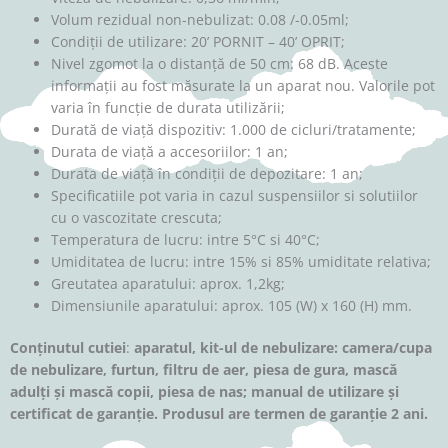
Volum rezidual non-nebulizat: 0.08 /-0.05ml;
Condiții de utilizare: 20’ PORNIT – 40’ OPRIT;
Nivel zgomot la o distanță de 50 cm: 68 dB. Aceste
informații au fost măsurate la un aparat nou. Valorile pot
varia în funcție de durata utilizării;
Durată de viață dispozitiv: 1.000 de cicluri/tratamente;
Durata de viață a accesoriilor: 1 an;
Durata de viață în condiții de depozitare: 1 an;
Specificatiile pot varia in cazul suspensiilor si solutiilor
cu o vascozitate crescuta;
Temperatura de lucru: intre 5°C si 40°C;
Umiditatea de lucru: intre 15% si 85% umiditate relativa;
Greutatea aparatului: aprox. 1,2kg;
Dimensiunile aparatului: aprox. 105 (W) x 160 (H) mm.
Conținutul cutiei
:
aparatul, kit-ul de nebulizare: camera/cupa
de nebulizare, furtun, filtru de aer, piesa de gura,
mască
adulți și mască copii,
piesa de nas; manual de utilizare și
certificat de garanție. Produsul are termen de garanție 2 ani.