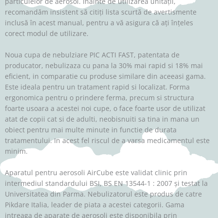
particulelor de aerosol. Înainte de utilizarea unității,
recomandăm insistent să citiți lista scurtă de avertismente
inclusă în acest manual, pentru a vă asigura că ați înțeles
corect modul de utilizare.
Noua cupa de nebulziare PIC ACTI FAST, patentata de
producator, nebulizaza cu pana la 30% mai rapid si 18% mai
eficient, in comparatie cu produse similare din aceeasi gama.
Este ideala pentru un tratament rapid si localizat. Forma
ergonomica pentru o prindere ferma, precum si structura
foarte usoara a acestei noi cupe, o face foarte usor de utilizat
atat de copii cat si de adulti, neobisnuiti sa tina in mana un
obiect pentru mai multe minute in functie de durata
tratamentului. In acest fel riscul de a varsa medicamentul este
minim.
Aparatul pentru aerosoli AirCube este validat clinic prin
intermediul standardului BSI, BS EN 13544-1 : 2007 și testat la
Universitatea din Parma. Nebulizatorul este produs de catre
Pikdare Italia, leader de piata a acestei categorii. Gama
intreaga de aparate de aerosoli este disponibila prin