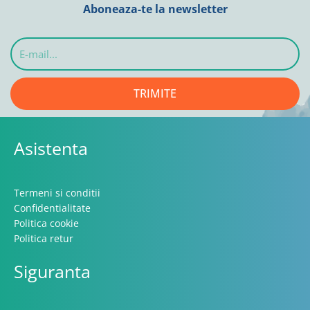
Aboneaza-te la newsletter
E-
mail...
TRIMITE
Asistenta
Termeni si conditii
Confidentialitate
Politica cookie
Politica retur
Siguranta