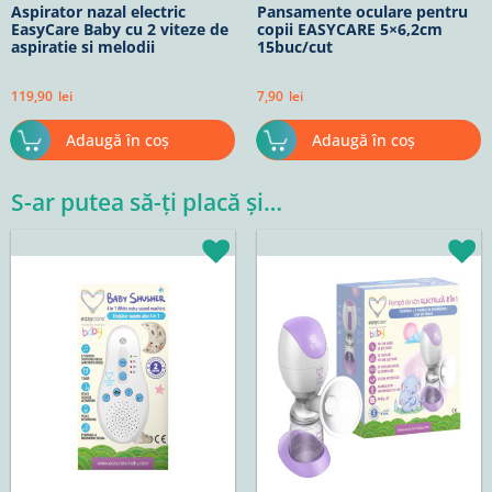
Aspirator nazal electric
Pansamente oculare pentru
EasyCare Baby cu 2 viteze de
copii EASYCARE 5×6,2cm
aspiratie si melodii
15buc/cut
119,90
lei
7,90
lei
Adaugă în coș
Adaugă în coș
S-ar putea să-ți placă și…