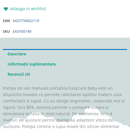
Adauga in wishlist
EAN
6425756602119
SKU
EASY00149
Descriere
Informații suplimentare
Recenzii (0)
Pompa de san manuala portabila EasyCare Baby este un
dispozitiv inovativ ce permite colectarea laptelui matern usor,
comfortabil si rapid. Cu un design ergonomic, materiale moi si
sigure, fara BPA, aceasta permite o pompare usoara si
stimuleaza lactatia in mod natural. De asemenea, cele 4
niveluri de ajustare permit mamei sa adapteze viteza de
suctiune. Pompa contine o cupa moale din silicon alimentar