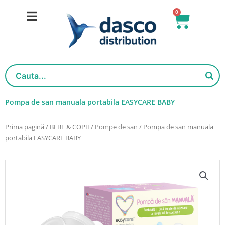
Salt
0
Cart
la
conținut
Pompa de san manuala portabila EASYCARE BABY
Prima pagină
/
BEBE & COPII
/
Pompe de san
/ Pompa de san manuala
portabila EASYCARE BABY