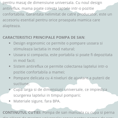
pentru masaj de dimensiune universala. Cu noul design
antireflux, mama poate colecta laptele intr-o pozitie
confortabila. Garantata nelimitat de catre producator, este un
accesoriu esential pentru orice proaspata mamica care
alapteaza.
CARACTERISTICI PRINCIPALE POMPA DE SAN
:
Design ergonomic ce permite o pompare usoara si
stimuleaza lactatia in mod natural;
Usoara si compacta, este portabila si poate fi depozitata
in mod facil;
Sistem antireflux ce permite colectarea laptelui intr-o
pozitie confortabila a mamei;
Pompare delicata cu 4 niveluri de ajustare a puterii de
suctiune;
Cupa larga si de dimensiuni universale, ce impiedica
scurgerea laptelui in timpul pomparii;
Materiale sigure, fara BPA.
CONTINUTUL CUTIEI:
Pompa de san manuala cu cupa si perna