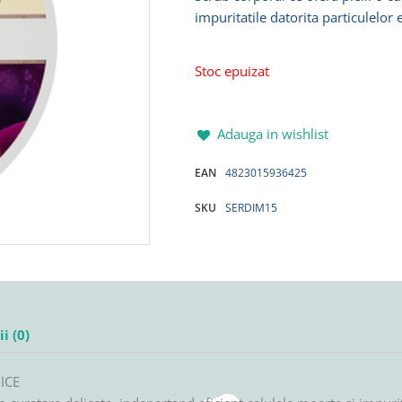
impuritatile datorita particulelor 
Stoc epuizat
Adauga in wishlist
EAN
4823015936425
SKU
SERDIM15
i (0)
UICE