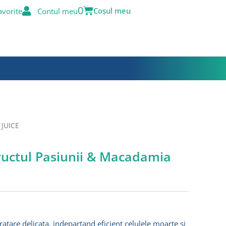
Cart
0
avorite
Contul meu
 JUICE
ructul Pasiunii & Macadamia
ratare delicata, indepartand eficient celulele moarte si