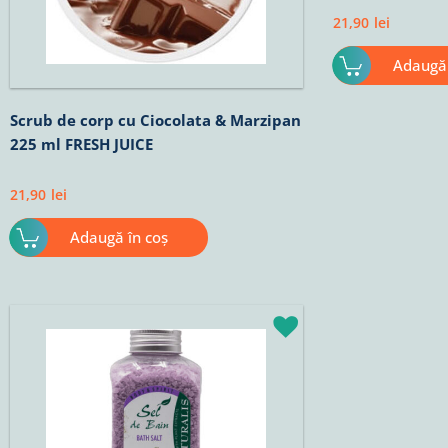
21,90
lei
Adaugă 
Scrub de corp cu Ciocolata & Marzipan
225 ml FRESH JUICE
21,90
lei
Adaugă în coș