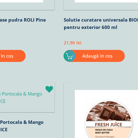
ase pudra ROLI Pine
Solutie curatare universala BI
pentru exterior 600 ml
21,90
lei
în coș
Adaugă în coș
 Portocala & Mango
ICE