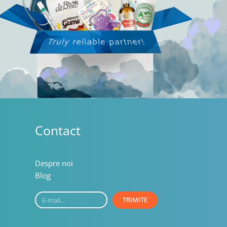
Contact
Despre noi
Blog
E-
TRIMITE
mail...