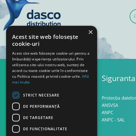
E-
mai
×
Acest site web folosește
cookie-uri
Acest site web folosește cookie-uri pentru a
îmbunătăți experiența utilizatorului. Prin
utilizarea site-ului nostru web, sunteți de
acord cu toate cookie-urile în conformitate
Asistenta
Siguranta
cu Politica noastră privind cookie-urile.
Află
mai multe
STRICT NECESARE
Termeni si conditii
Protecția datelo
Confidentialitate
ANSVSA
DE PERFORMANȚĂ
Politica cookie
ANPC
DE TARGETARE
Politica retur
ANPC - SAL
DE FUNCŢIONALITATE