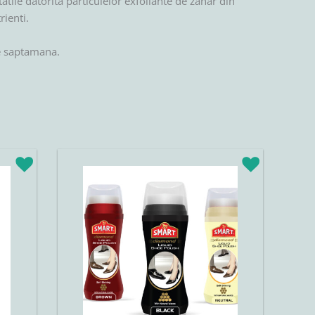
atile datorita particulelor exfoliante de zahar din
ienti.
pe saptamana.