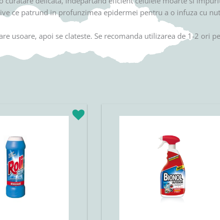
 o curatare delicata, indepartand eficient celulele moarte si impurit
ive ce patrund in profunzimea epidermei pentru a o infuza cu nutr
are usoare, apoi se clateste. Se recomanda utilizarea de 1-2 ori 