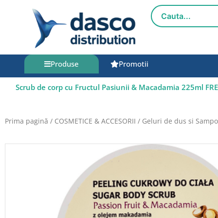
Salt
la
conținut
Produse
Promotii
Scrub de corp cu Fructul Pasiunii & Macadamia 225ml FR
Prima pagină
/
COSMETICE & ACCESORII
/
Geluri de dus si Samp