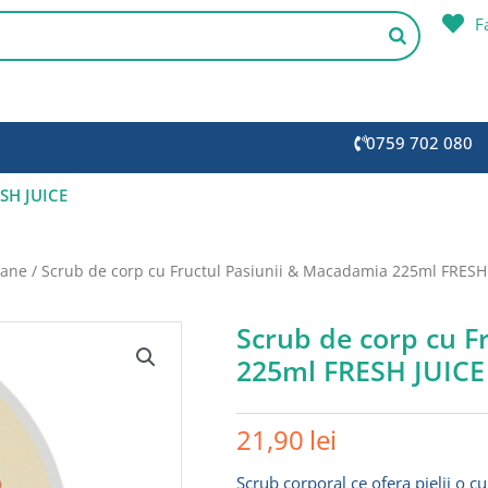
F
0759 702 080
ESH JUICE
oane
/ Scrub de corp cu Fructul Pasiunii & Macadamia 225ml FRESH
Scrub de corp cu F
225ml FRESH JUICE
21,90
lei
Scrub corporal ce ofera pielii o cu