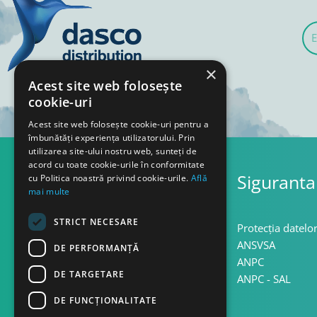
E-
mai
×
Acest site web folosește
cookie-uri
Acest site web folosește cookie-uri pentru a
îmbunătăți experiența utilizatorului. Prin
utilizarea site-ului nostru web, sunteți de
acord cu toate cookie-urile în conformitate
Asistenta
Siguranta
cu Politica noastră privind cookie-urile.
Află
mai multe
STRICT NECESARE
Termeni si conditii
Protecția datelo
Confidentialitate
ANSVSA
DE PERFORMANȚĂ
Politica cookie
ANPC
DE TARGETARE
Politica retur
ANPC - SAL
DE FUNCŢIONALITATE