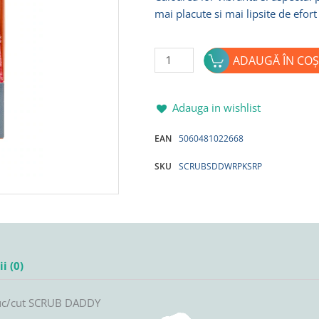
mai placute si mai lipsite de efort
Cantitate
ADAUGĂ ÎN COȘ
Set
rezerva
pentru
Adauga in wishlist
burete
EAN
5060481022668
vase
cu
SKU
SCRUBSDDWRPKSRP
maner
DISH
DADDY
ROZ
2
buc/cut
i (0)
SCRUB
DADDY
buc/cut SCRUB DADDY