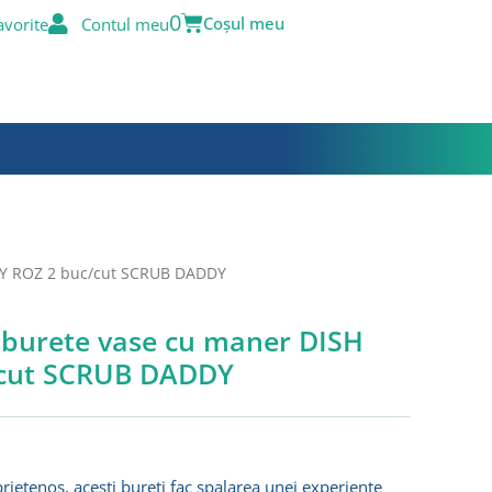
Cart
0
avorite
Contul meu
DY ROZ 2 buc/cut SCRUB DADDY
 burete vase cu maner DISH
cut SCRUB DADDY
prietenos, acesti bureti fac spalarea unei experiente