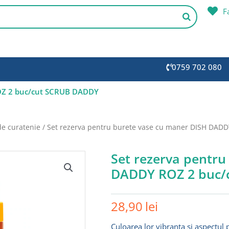
F
0759 702 080
ROZ 2 buc/cut SCRUB DADDY
de curatenie
/ Set rezerva pentru burete vase cu maner DISH DAD
Set rezerva pentru
DADDY ROZ 2 buc/
28,90
lei
Culoarea lor vibranta si aspectul 