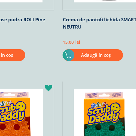
ase pudra ROLI Pine
Crema de pantofi lichida SMAR
NEUTRU
15,00
lei
în coș
Adaugă în coș
rețul
Prețul
Prețul
urent
inițial
curent
ste:
a
este:
2,02lei.
fost:
22,02lei.
25,90lei.