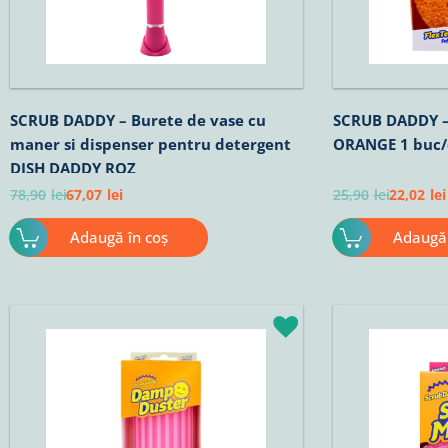
SCRUB DADDY – Burete de vase cu
SCRUB DADDY –
maner si dispenser pentru detergent
ORANGE 1 buc/
DISH DADDY ROZ
78,90
lei
67,07
lei
25,90
lei
22,02
lei
Adaugă în coș
Adaugă 