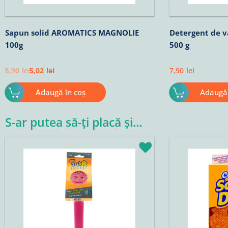
Sapun solid AROMATICS MAGNOLIE
Detergent de v
100g
500 g
5,90
lei
5,02
lei
7,90
lei
Adaugă în coș
Adaugă 
S-ar putea să-ți placă și…
Prețul
Prețul
Prețul
P
inițial
curent
inițial
c
a
este:
a
e
fost:
67,07lei.
fost:
2
78,90lei.
25,90lei.