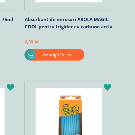
T 75ml
Absorbant de mirosuri AROLA MAGIC
COOL pentru frigider cu carbune activ
6,90
lei
Adaugă în coș
Prețul
Prețul
inițial
curent
a
este:
fost:
25,42lei.
29,90lei.