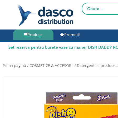
Salt
la
conținut
Produse
Promotii
Set rezerva pentru burete vase cu maner DISH DADDY 
Prima pagină
/
COSMETICE & ACCESORII
/
Detergenti si produse 