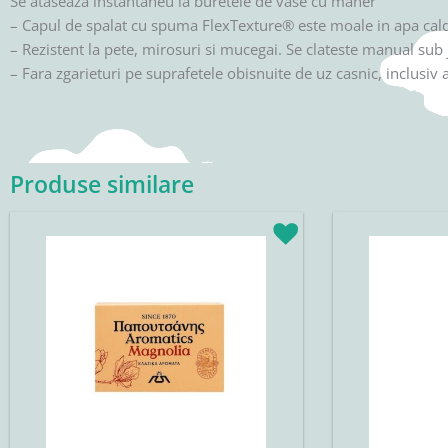
Se ataseaza instantaneu la buretele de vase cu maner
– Capul de spalat cu spuma FlexTexture® este moale in apa cald
– Rezistent la pete, mirosuri si mucegai. Se clateste manual sub 
– Fara zgarieturi pe suprafetele obisnuite de uz casnic, inclusiv a
Produse similare
Prețul
Prețul
inițial
curent
a
este:
fost:
5,02lei.
5,90lei.