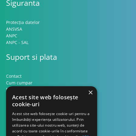
Siguranta
Protecția datelor
ANSVSA
ANPC
ANPC - SAL
Suport si plata
Contact
Cum cumpar
Modalitati plata
×
Formular retur
Acest site web folosește
cookie-uri
Contact
Acest site web folosește cookie-uri pentru a
îmbunătăți experiența utilizatorului. Prin
utilizarea site-ului nostru web, sunteți de
Despre noi
acord cu toate cookie-urile în conformitate