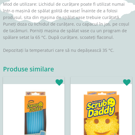
Mod de utilizare: Lichidul de curățare poate fi utilizat numai
într-o mașină de spălat golită de vase! Înainte de a folosi
produsul, sita din mașina de spălat vase trebuie curățată.
Puneți doza cu lichidul de curățare, cu capacul în jos, pe coșul
de tacâmuri. Porniți mașina de spălat vase cu un program de
spălare setat la 65 °C. După curățare, scoateți flaconul.
Depozitați la temperaturi care să nu depășească 35 °C.
Produse similare
Prețul
Prețul
inițial
curent
a
este:
fost:
25,42lei.
29,90lei.