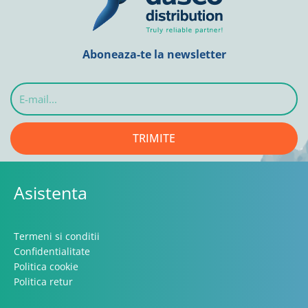
Aboneaza-te la newsletter
E-
mail...
TRIMITE
Asistenta
Termeni si conditii
Confidentialitate
Politica cookie
Politica retur