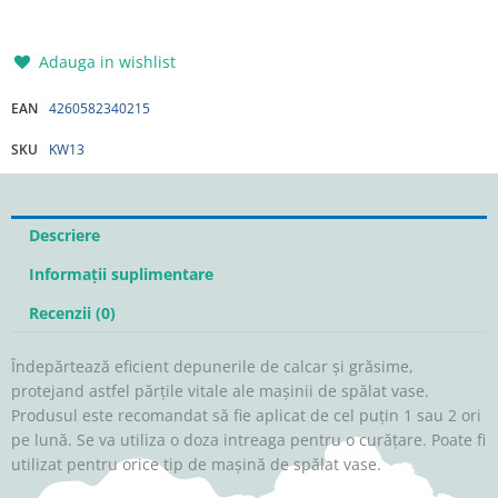
Adauga in wishlist
EAN
4260582340215
SKU
KW13
Descriere
Informații suplimentare
Recenzii (0)
Îndepărtează eficient depunerile de calcar și grăsime,
protejand astfel părțile vitale ale mașinii de spălat vase.
Produsul este recomandat să fie aplicat de cel puțin 1 sau 2 ori
pe lună. Se va utiliza o doza intreaga pentru o curățare. Poate fi
utilizat pentru orice tip de mașină de spălat vase.