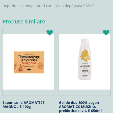
Depozitați la temperaturi care să nu depășească 35 °C.
Produse similare
Prețul
Prețul
Prețul
Prețul
inițial
curent
inițial
curent
a
este:
a
este:
fost:
5,02lei.
fost:
15,22lei.
5,90lei.
17,90lei.
Sapun solid AROMATICS
Gel de dus 100% vegan
MAGNOLIE 100g
AROMATICS MUSK cu
prebiotice si vit. E 650ml