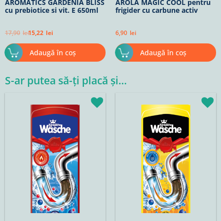
AROMATICS GARDENIA BLISS
AROLA MAGIC COOL pentru
cu prebiotice si vit. E 650ml
frigider cu carbune activ
17,90
lei
15,22
lei
6,90
lei
Adaugă în coș
Adaugă în coș
S-ar putea să-ți placă și…