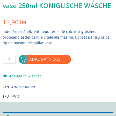
vase 250ml KONIGLISCHE WASCHE
15,90
lei
Îndepărtează eficient depunerile de calcar și grăsime,
protejand astfel părțile vitale ale mașinii, utilizat pentru orice
tip de mașină de spălat vase.
Cantitate
ADAUGĂ ÎN COȘ
Solutie
curatare
masina
Adauga in wishlist
de
spalat
EAN
4260582341069
vase
SKU
KW15
250ml
KONIGLISCHE
WASCHE