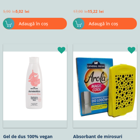
5,90
lei
5,02
lei
17,90
lei
15,22
lei
Adaugă în coș
Adaugă în coș
Prețul
Prețul
inițial
curent
a
este:
fost:
15,22lei.
17,90lei.
Gel de dus 100% vegan
Absorbant de mirosuri