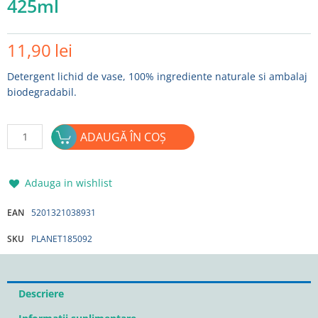
425ml
11,90
lei
Detergent lichid de vase, 100% ingrediente naturale si ambalaj
biodegradabil.
Cantitate
ADAUGĂ ÎN COȘ
Solutie
de
vase
Adauga in wishlist
eco
BABY
EAN
5201321038931
PLANET
SKU
PLANET185092
425ml
Descriere