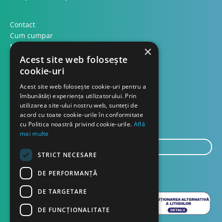
Contact
Cum cumpar
Modalitati plata
×
Formular retur
Acest site web folosește
cookie-uri
Contact
Acest site web folosește cookie-uri pentru a
îmbunătăți experiența utilizatorului. Prin
utilizarea site-ului nostru web, sunteți de
Despre noi
acord cu toate cookie-urile în conformitate
Blog
cu Politica noastră privind cookie-urile.
Află
mai multe
E-
mail...
STRICT NECESARE
TRIMITE
DE PERFORMANȚĂ
DE TARGETARE
DE FUNCŢIONALITATE