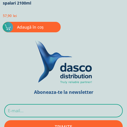
spalari 2100ml
57,90
lei
Adaugă în coș
Aboneaza-te la newsletter
E-
mail...
TRIMITE