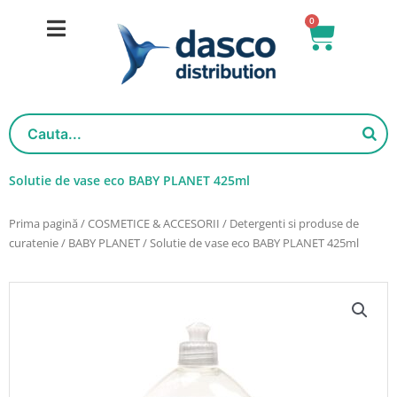
Salt
0
Cart
la
conținut
Solutie de vase eco BABY PLANET 425ml
Prima pagină
/
COSMETICE & ACCESORII
/
Detergenti si produse de
curatenie
/
BABY PLANET
/ Solutie de vase eco BABY PLANET 425ml