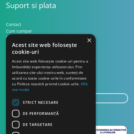
Suport si plata
Contact
Cum cumpar
Modalitati plata
×
Formular retur
Acest site web folosește
cookie-uri
Contact
Acest site web folosește cookie-uri pentru a
îmbunătăți experiența utilizatorului. Prin
utilizarea site-ului nostru web, sunteți de
Despre noi
acord cu toate cookie-urile în conformitate
Blog
cu Politica noastră privind cookie-urile.
Află
mai multe
E-
STRICT NECESARE
mail...
TRIMITE
DE PERFORMANȚĂ
DE TARGETARE