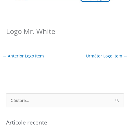
Logo Mr. White
←
Anterior Logo Item
Următor Logo Item
→
C
ă
u
Articole recente
t