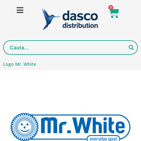
Salt
0
Cart
la
conținut
Logo Mr. White