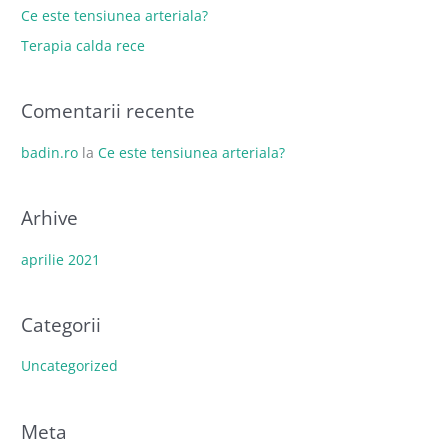
a
Ce este tensiunea arteriala?
r
Terapia calda rece
e
p
Comentarii recente
e
n
badin.ro
la
Ce este tensiunea arteriala?
t
r
Arhive
u
:
aprilie 2021
Categorii
Uncategorized
Meta