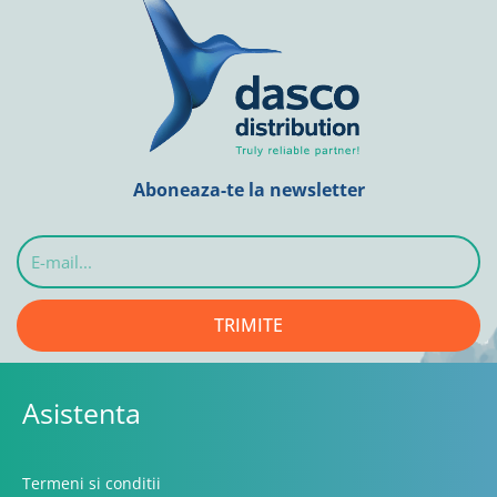
Aboneaza-te la newsletter
E-
mail...
TRIMITE
Asistenta
Termeni si conditii