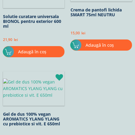
Crema de pantofi lichida
SMART 75ml NEUTRU
Solutie curatare universala
BIONOL pentru exterior 600
ml
15,00
lei
21,90
lei
Adaugă în coș
Adaugă în coș
Prețul
Prețul
inițial
curent
a
este:
fost:
15,22lei.
17,90lei.
Gel de dus 100% vegan
AROMATICS YLANG YLANG
cu prebiotice si vit. E 650ml