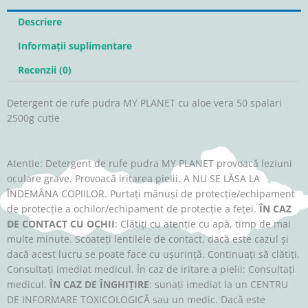
Descriere
Informații suplimentare
Recenzii (0)
Detergent de rufe pudra MY PLANET cu aloe vera 50 spalari
2500g cutie
Atentie: Detergent de rufe pudra MY PLANET provoacă leziuni
oculare grave. Provoacă iritarea pielii. A NU SE LĂSA LA
ÎNDEMÂNA COPIILOR. Purtaţi mănuşi de protecţie/echipament
de protecţie a ochilor/echipament de protecţie a feţei.
ÎN CAZ
DE CONTACT CU OCHII
: Clătiţi cu atenţie cu apă, timp de mai
multe minute. Scoateţi lentilele de contact, dacă este cazul şi
dacă acest lucru se poate face cu uşurinţă. Continuaţi să clătiţi.
Consultaţi imediat medicul. În caz de iritare a pielii: Consultaţi
medicul.
ÎN CAZ DE ÎNGHIŢIRE
: sunaţi imediat la un CENTRU
DE INFORMARE TOXICOLOGICĂ sau un medic. Dacă este