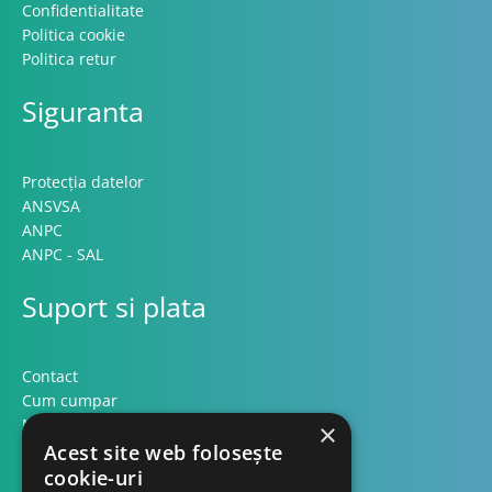
Confidentialitate
Politica cookie
Politica retur
Siguranta
Protecția datelor
ANSVSA
ANPC
ANPC - SAL
Suport si plata
Contact
Cum cumpar
Modalitati plata
×
Formular retur
Acest site web folosește
cookie-uri