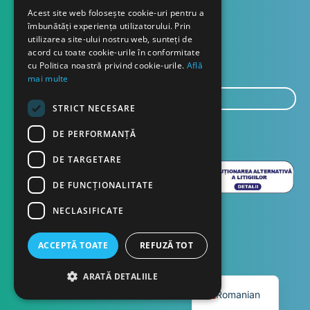
Contact
Acest site web folosește cookie-uri pentru a
îmbunătăți experiența utilizatorului. Prin
utilizarea site-ului nostru web, sunteți de
Despre noi
acord cu toate cookie-urile în conformitate
Blog
cu Politica noastră privind cookie-urile.
Află
mai multe
E-
STRICT NECESARE
mail...
TRIMITE
DE PERFORMANȚĂ
DE TARGETARE
DE FUNCŢIONALITATE
NECLASIFICATE
ACCEPTĂ TOATE
REFUZĂ TOT
English
ARATĂ DETALIILE
Copyright © 2023 Dasco Distribution
Romanian