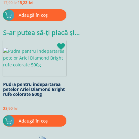
17,90
lei
15,22
lei
Adaugă în coș
S-ar putea să-ți placă și…
Pudra pentru indepartarea
petelor Ariel Diamond Bright
rufe colorate 500g
23,90
lei
Adaugă în coș