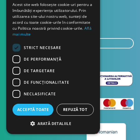
Contact
Acest site web folosește cookie-uri pentru a
îmbunătăți experiența utilizatorului. Prin
utilizarea site-ului nostru web, sunteți de
Despre noi
acord cu toate cookie-urile în conformitate
Blog
cu Politica noastră privind cookie-urile.
Află
mai multe
E-
STRICT NECESARE
mail...
TRIMITE
DE PERFORMANȚĂ
DE TARGETARE
DE FUNCŢIONALITATE
NECLASIFICATE
ACCEPTĂ TOATE
REFUZĂ TOT
English
ARATĂ DETALIILE
Copyright © 2023 Dasco Distribution
Romanian