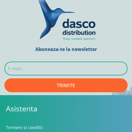
Aboneaza-te la newsletter
E-
mail...
TRIMITE
Asistenta
Termeni si conditii