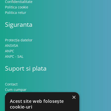
Confidentialitate
Politica cookie
Politica retur
Siguranta
Protecția datelor
ANSVSA
ANPC
ANPC - SAL
Suport si plata
Contact
Cum cumpar
Modalitati plata
×
Formular retur
Acest site web folosește
cookie-uri