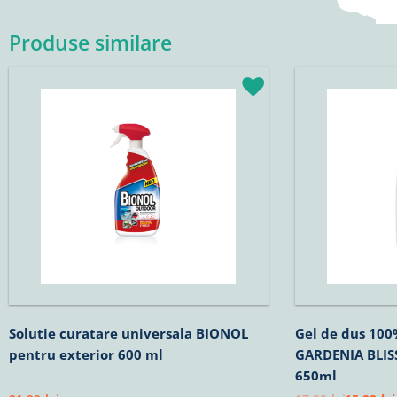
Produse similare
Prețul
P
inițial
c
a
e
fost:
1
17,90lei.
Solutie curatare universala BIONOL
Gel de dus 10
pentru exterior 600 ml
GARDENIA BLISS 
650ml