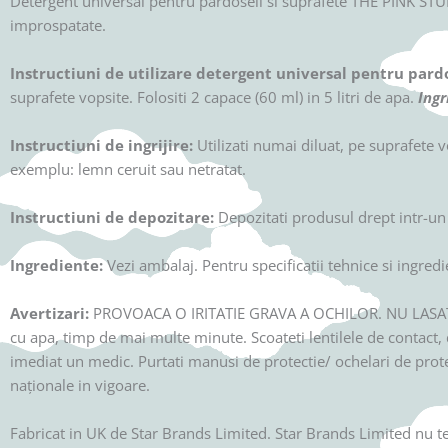
Detergent universal pentru pardoseli si suprafete THE PINK STUFF:
improspatate.
Instructiuni de utilizare detergent universal pentru pardo
suprafete vopsite. Folositi 2 capace (60 ml) in 5 litri de apa.
Ingr
Instructiuni de ingrijire:
Utilizati numai diluat, pe suprafete vo
exemplu: lemn ceruit sau netratat.
Instructiuni de depozitare:
Depozitati produsul drept intr-un
Ingrediente:
Vezi ambalaj. Pentru specificatii tehnice si ingredi
Avertizari:
PROVOACA O IRITATIE GRAVA A OCHILOR. NU LASATI LA
cu apa, timp de mai multe minute. Scoateti lentilele de contact, da
imediat un medic. Purtati manusi de protectie/ ochelari de prot
naționale in vigoare.
Fabricat in UK de Star Brands Limited. Star Brands Limited nu t