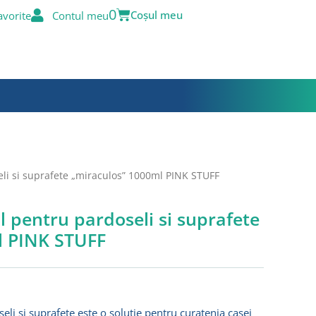
Cart
0
avorite
Contul meu
li si suprafete „miraculos” 1000ml PINK STUFF
l pentru pardoseli si suprafete
l PINK STUFF
li si suprafete este o solutie pentru curatenia casei