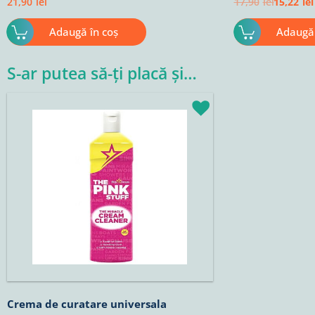
21,90
lei
17,90
lei
15,22
lei
Adaugă în coș
Adaugă 
S-ar putea să-ți placă și…
Crema de curatare universala