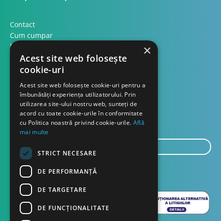
Contact
Cum cumpar
Modalitati plata
×
Acest site web folosește
Formular retur
cookie-uri
Contact
Acest site web folosește cookie-uri pentru a
îmbunătăți experiența utilizatorului. Prin
utilizarea site-ului nostru web, sunteți de
Despre noi
acord cu toate cookie-urile în conformitate
Blog
cu Politica noastră privind cookie-urile.
Află
mai multe
E-
STRICT NECESARE
mail...
TRIMITE
DE PERFORMANȚĂ
DE TARGETARE
DE FUNCŢIONALITATE