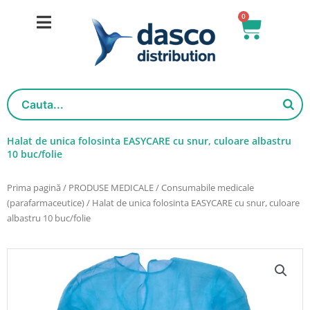
Salt
0
Cart
la
conținut
Halat de unica folosinta EASYCARE cu snur, culoare albastru
10 buc/folie
Prima pagină
/
PRODUSE MEDICALE
/
Consumabile medicale
(parafarmaceutice)
/ Halat de unica folosinta EASYCARE cu snur, culoare
albastru 10 buc/folie