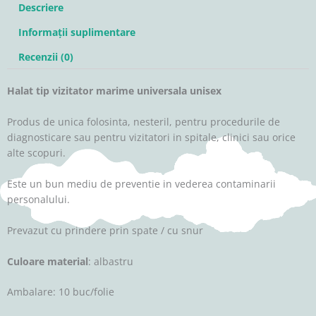
10
Descriere
buc/folie
Informații suplimentare
Recenzii (0)
Halat tip vizitator marime universala unisex
Produs de unica folosinta, nesteril, pentru procedurile de
diagnosticare sau pentru vizitatori in spitale, clinici sau orice
alte scopuri.
Este un bun mediu de preventie in vederea contaminarii
personalului.
Prevazut cu prindere prin spate / cu snur
Culoare material
: albastru
Ambalare: 10 buc/folie