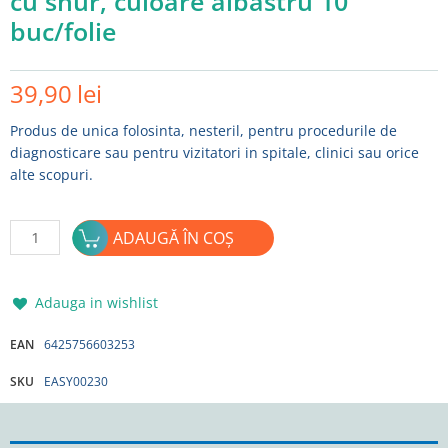
cu snur, culoare albastru 10
buc/folie
39,90
lei
Produs de unica folosinta, nesteril, pentru procedurile de
diagnosticare sau pentru vizitatori in spitale, clinici sau orice
alte scopuri.
Cantitate
ADAUGĂ ÎN COȘ
Halat
de
unica
Adauga in wishlist
folosinta
EASYCARE
EAN
6425756603253
cu
SKU
EASY00230
snur,
culoare
albastru